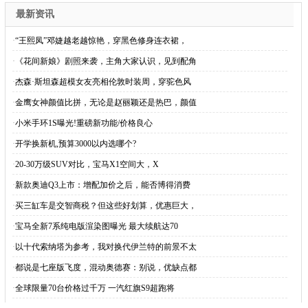
广告
广告
“雷剧专业户”韩栋太
普通人：八卦太无聊！