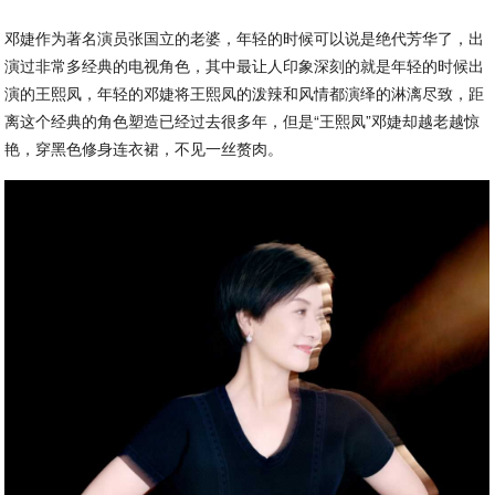
邓婕作为著名演员张国立的老婆，年轻的时候可以说是绝代芳华了，出
演过非常多经典的电视角色，其中最让人印象深刻的就是年轻的时候出
演的王熙凤，年轻的邓婕将王熙凤的泼辣和风情都演绎的淋漓尽致，距
离这个经典的角色塑造已经过去很多年，但是“王熙凤”邓婕却越老越惊
艳，穿黑色修身连衣裙，不见一丝赘肉。