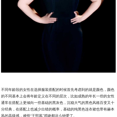
不同年龄段的女性在选择服装搭配的时候首先考虑到的就是颜色，颜色
的不同基本上会将年龄定义在不同的层次，比如成熟的年长一些的女性
通常在搭配上更倾向一些基础的黑灰色，沉稳大气的黑色风格百变又十
分经典，在搭配上也减少出错的概率，基础的纯黑色连衣裙也带有赫本
风的高级感，难怪“王熙凤”邓婕都这么钟爱了。