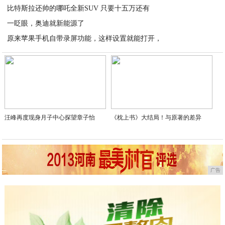
系，搭配上一点点提亮的效果重点突出又有辅助的感觉就会显得亮色系
与暗色系搭配的相得益彰。
经典的黑色连衣裙是永远不会被时代抛下的单品，修身的款式对于好身
材的女性来讲无疑是最佳的展示，如果你也拥有美好的身材，黑色修身
裙安排起来吧。
推荐阅读：
中国教育热线
频道更新
“王熙凤”邓婕越老越惊艳，穿黑色修身连衣裙，
《花间新娘》剧照来袭，主角大家认识，见到配角
2020-10-10
杰森·斯坦森超模女友亮相伦敦时装周，穿驼色风
2020-10-10
金鹰女神颜值比拼，无论是赵丽颖还是热巴，颜值
2020-10-10