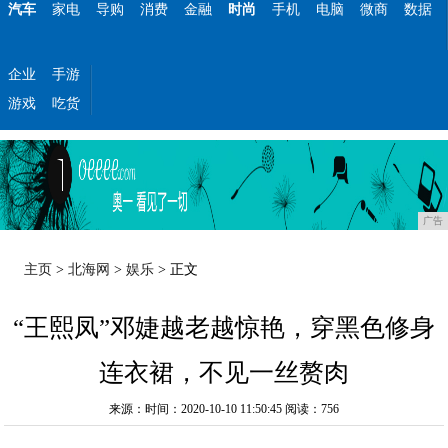
汽车
家电
导购
消费
金融
时尚
手机
电脑
微商
数据
企业
手游
游戏
吃货
广告
主页
>
北海网
>
娱乐
> 正文
“王熙凤”邓婕越老越惊艳，穿黑色修身
连衣裙，不见一丝赘肉
来源：时间：2020-10-10 11:50:45
阅读：756