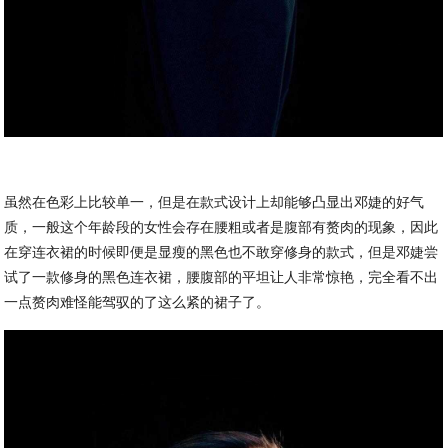
虽然在色彩上比较单一，但是在款式设计上却能够凸显出邓婕的好气
质，一般这个年龄段的女性会存在腰粗或者是腹部有赘肉的现象，因此
在穿连衣裙的时候即便是显瘦的黑色也不敢穿修身的款式，但是邓婕尝
试了一款修身的黑色连衣裙，腰腹部的平坦让人非常惊艳，完全看不出
一点赘肉难怪能驾驭的了这么紧的裙子了。