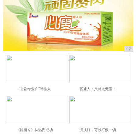
盘点2019年全球最受欢迎的十款机型，华为无
2020-10-10
2020-04-09
“新物种”华为Mate Xs折叠屏手机，为何
佩洛西警告欧洲“别接近华为”，傅莹当场回怼
2020-04-09
比特斯拉还帅的哪吒全新SUV 只要十五万还有
2020-04-07
一眨眼，奥迪就新能源了
2020-04-06
原来苹果手机自带录屏功能，这样设置就能打开，
2020-04-05
2020-04-05
汪峰再度现身月子中心探望章子怡
《枕上书》大结局！与原著的差异