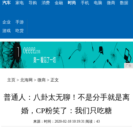
汽车
家电
导购
消费
金融
时尚
手机
电脑
微商
数据
企业
手游
游戏
吃货
广告
主页
>
北海网
>
微商
> 正文
普通人：八卦太无聊！不是分手就是离
婚，CP粉笑了：我们只吃糖
来源：时间：2020-02-18 10:19:31
阅读：43