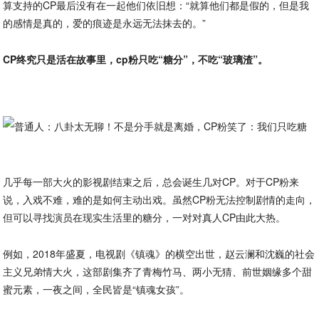
算支持的CP最后没有在一起他们依旧想：“就算他们都是假的，但是我
的感情是真的，爱的痕迹是永远无法抹去的。”
CP终究只是活在故事里，cp粉只吃“糖分”，不吃“玻璃渣”。
几乎每一部大火的影视剧结束之后，总会诞生几对CP。对于CP粉来
说，入戏不难，难的是如何主动出戏。虽然CP粉无法控制剧情的走向，
但可以寻找演员在现实生活里的糖分，一对对真人CP由此大热。
例如，2018年盛夏，电视剧《镇魂》的横空出世，赵云澜和沈巍的社会
主义兄弟情大火，这部剧集齐了青梅竹马、两小无猜、前世姻缘多个甜
蜜元素，一夜之间，全民皆是“镇魂女孩”。