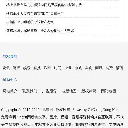
·
枕上书青丘凤九小狐狸迪丽热巴模仿能力太强，活
·
硬核战疫天美汽车雷霆“出击”口罩生产
·
疫情防护，呷哺暖心送餐在行动
·
穿梭冰城，探秘雪原，全新Jeep牧马人冬季冰
网站导航
资讯
财经
娱乐
科技
汽车
时尚
企业
游戏
美食
商讯
消费
微商
帮助中心
网站简介
-
联系我们
-
广告服务
-
老版地图
-
版权声明
-
网站地图
Copyright © 2015-2019
北海网
版权所有
Power by CnGuangDong.Net
免责声明：北海网所有文字、图片、视频、音频等资料均来自互联网，不代
表本站赞同其观点，本站亦不为其版权负责。相关作品的原创性、文中陈述