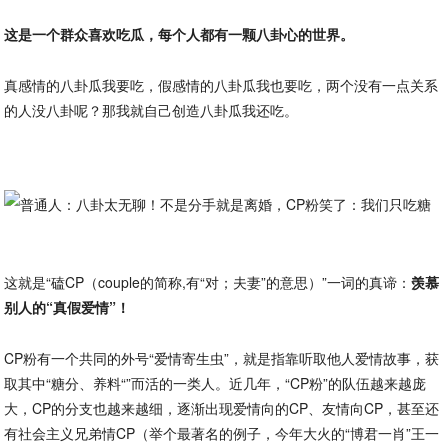
这是一个群众喜欢吃瓜，每个人都有一颗八卦心的世界。
真感情的八卦瓜我要吃，假感情的八卦瓜我也要吃，两个没有一点关系
的人没八卦呢？那我就自己创造八卦瓜我还吃。
这就是“磕CP（couple的简称,有“对；夫妻”的意思）”一词的真谛：
羡慕
别人的“真假爱情”！
CP粉有一个共同的外号“爱情寄生虫”，就是指靠听取他人爱情故事，获
取其中“糖分、养料“”而活的一类人。近几年，“CP粉”的队伍越来越庞
大，CP的分支也越来越细，逐渐出现爱情向的CP、友情向CP，甚至还
有社会主义兄弟情CP（举个最著名的例子，今年大火的“博君一肖”王一