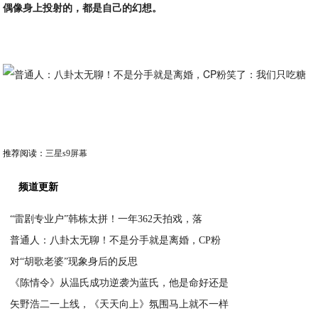
偶像身上投射的，都是自己的幻想。
推荐阅读：
三星s9屏幕
频道更新
“雷剧专业户”韩栋太拼！一年362天拍戏，落
普通人：八卦太无聊！不是分手就是离婚，CP粉
2020-02-18
对“胡歌老婆”现象身后的反思
2020-02-18
《陈情令》从温氏成功逆袭为蓝氏，他是命好还是
2020-02-18
矢野浩二一上线，《天天向上》氛围马上就不一样
2020-02-18