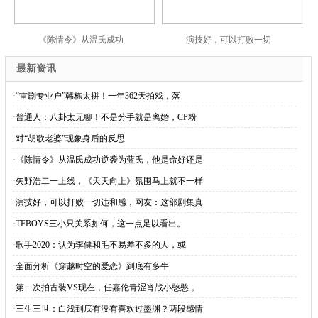
《陈情令》从温氏成功
演技好，可以打败一切
最新资讯
·
“雷剧专业户”韩栋太拼！一年362天拍戏，落
·
普通人：八卦太无聊！不是分手就是离婚，CP粉
·
对“胡歌老婆”现象身后的反思
·
《陈情令》从温氏成功逆袭为蓝氏，他是命好还是
·
矢野浩二一上线，《天天向上》氛围马上就不一样
·
演技好，可以打败一切违和感，网友：这部剧集真
·
TFBOYS三小只关系如何，这一点足以看出。
·
歌手2020：认为李健和毛不易差不多的人，或
·
全面分析《穿越时空的爱恋》到底有多牛
·
第一次拍古装VS现在，任嘉伦青涩肖战小憨憨，
·
三生三世：白浅到底有没有喜欢过墨渊？两段感情