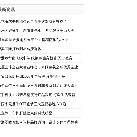
最新资讯
电竞游戏手机怎么选？看完这篇就有答案了
平乐县好鲜生生态农业亮相世界品牌莫干山大会
AI重塑差旅报销系统平台：携程商旅7大Age
聚美国际打造明星名媛群体
贵港市华南高级中学:政策赋能育新苗,民办教育
久愿全球企业家创业峰会，向丽荣获全球优秀企业
洋宝出席郑翔洲2026开年演讲 分享“企业家
丙午马年三亚民间龙王祭俗非遗系列活动盛大举行
蓝手科技：以研发精度铸产品温度 打造生活级智
广西华竞携手OTT登录三大卫视春晚,AI+游
三壹肽：守护肝脏健康的科技明星
宏洛图教你如何选择品牌咨询与设计伙伴？理性视