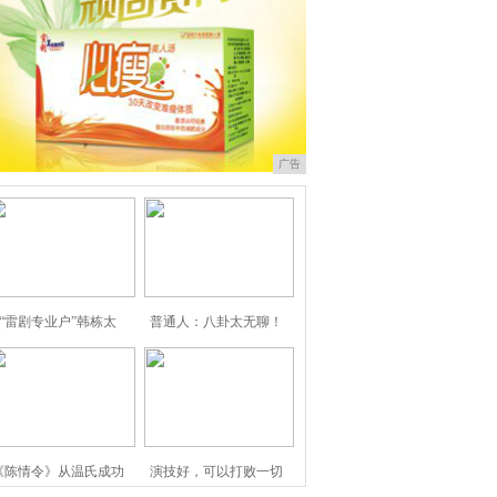
广告
“雷剧专业户”韩栋太
普通人：八卦太无聊！
《陈情令》从温氏成功
演技好，可以打败一切