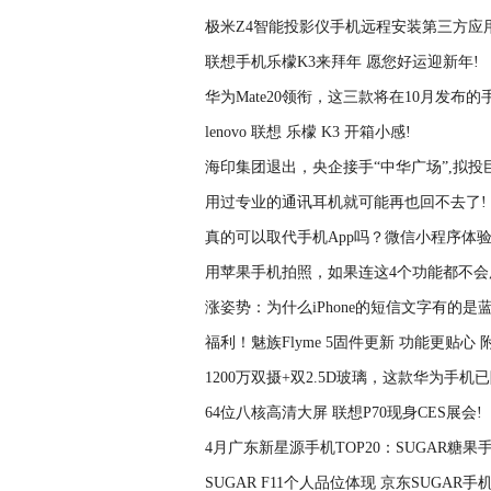
极米Z4智能投影仪手机远程安装第三方应用
联想手机乐檬K3来拜年 愿您好运迎新年!
华为Mate20领衔，这三款将在10月发布的
lenovo 联想 乐檬 K3 开箱小感!
海印集团退出，央企接手“中华广场”,拟投
用过专业的通讯耳机就可能再也回不去了!
真的可以取代手机App吗？微信小程序体验
用苹果手机拍照，如果连这4个功能都不会
涨姿势：为什么iPhone的短信文字有的是
福利！魅族Flyme 5固件更新 功能更贴心 
1200万双摄+双2.5D玻璃，这款华为手机已降
64位八核高清大屏 联想P70现身CES展会!
4月广东新星源手机TOP20：SUGAR糖果
SUGAR F11个人品位体现 京东SUGAR手