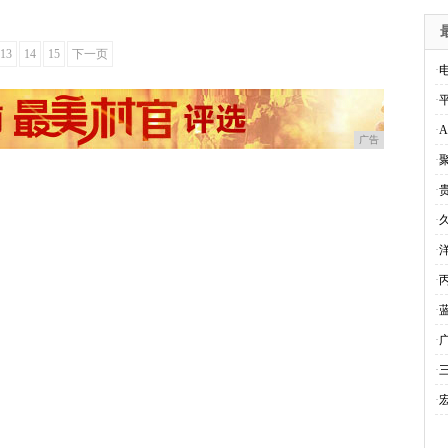
13
14
15
下一页
·
·
·
广告
·
·
·
·
·
·
·
·
·