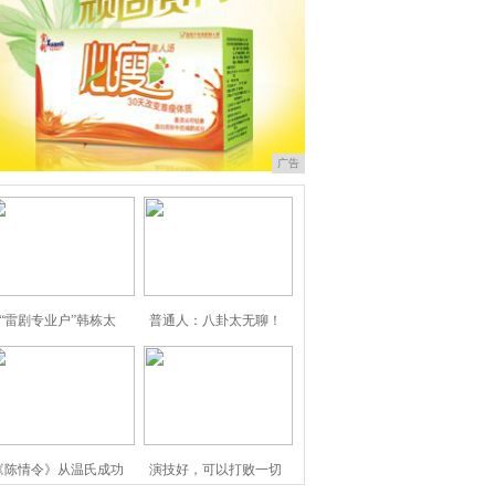
广告
“雷剧专业户”韩栋太
普通人：八卦太无聊！
《陈情令》从温氏成功
演技好，可以打败一切