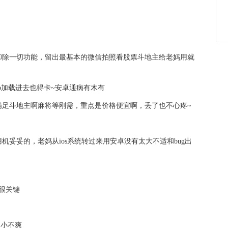
卸除一切功能，留出最基本的微信拍照看股票斗地主给老妈用就
pp加载进去也得卡~安卓通病有木有
满足斗地主啊麻将等刚需，重点是价格便宜啊，丢了也不心疼~
机妥妥的，老妈从ios系统转过来用安卓没有太大不适和bug出
很关键
点小不爽