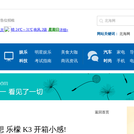
广告位招租
网站关键词：
北海网
娱乐
明星娱乐
美食大咖
汽车
家电
导
科技
考试指南
商讯资讯
时尚
手机
电
返回首页
联想 乐檬 K3 开箱小感!