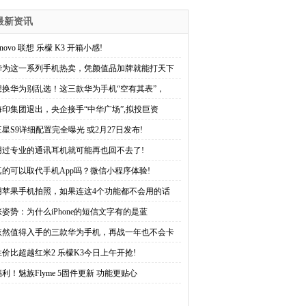
最新资讯
enovo 联想 乐檬 K3 开箱小感!
华为这一系列手机热卖，凭颜值品加牌就能打天下
想换华为别乱选！这三款华为手机“空有其表”，
海印集团退出，央企接手“中华广场”,拟投巨资
三星S9详细配置完全曝光 或2月27日发布!
用过专业的通讯耳机就可能再也回不去了!
真的可以取代手机App吗？微信小程序体验!
用苹果手机拍照，如果连这4个功能都不会用的话
涨姿势：为什么iPhone的短信文字有的是蓝
依然值得入手的三款华为手机，再战一年也不会卡
性价比超越红米2 乐檬K3今日上午开抢!
福利！魅族Flyme 5固件更新 功能更贴心