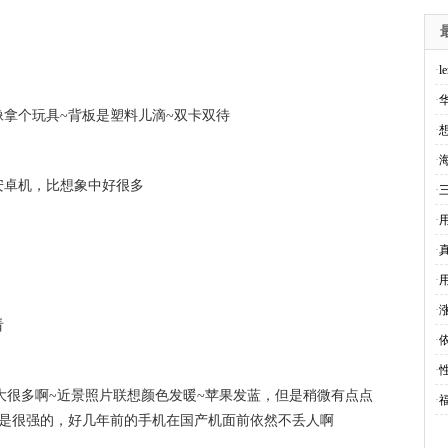
·
l
·
拿个玩具~背板是塑料儿滴~双卡双待
·
·
安卓机，比想象中好很多
·
·
·
·
·
看
·
·
先就大很多啊~近景照片联想颜色发暖~苹果发蓝，但是稍微有点点
·
还是很强的，好几年前的手机在国产机面前依然不丢人啊