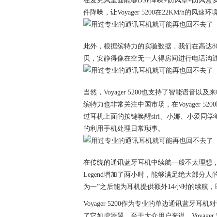
在麦克风里面能够DSP降噪+防风罩+防风
件降噪，让Voyager 5200在22KM/
此外，根据缤特力的实验数据，我们在高达80分贝
贝，安静得像在空无一人得房间进行电话沟
当然，Voyager 5200也支持了智能语
缤特力也非常关注中国市场，在Voyager 
过耳机上面的按键唤醒siri、小娜、小爱同
的利用手机处理日常琐事。
在传统的通讯蓝牙耳机中续航一般不太理想，不过Vo
Legend增加了两小时，能够满足绝大部分人的
为一”之后能为耳机提供额外14小时的续航
Voyager 5200作为专业的单边通讯蓝
了它如虎添翼，至于大众用户来说，Voyage