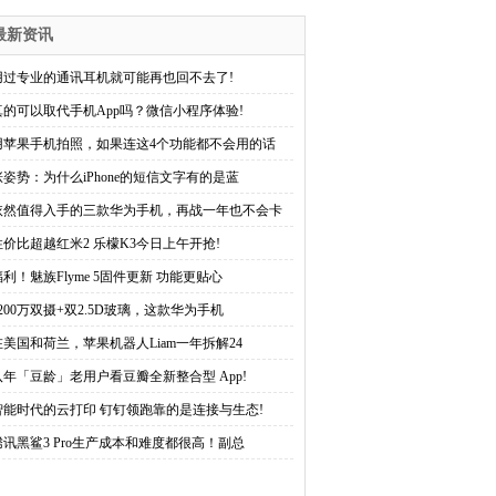
最新资讯
用过专业的通讯耳机就可能再也回不去了!
真的可以取代手机App吗？微信小程序体验!
用苹果手机拍照，如果连这4个功能都不会用的话
涨姿势：为什么iPhone的短信文字有的是蓝
依然值得入手的三款华为手机，再战一年也不会卡
性价比超越红米2 乐檬K3今日上午开抢!
福利！魅族Flyme 5固件更新 功能更贴心
1200万双摄+双2.5D玻璃，这款华为手机
在美国和荷兰，苹果机器人Liam一年拆解24
八年「豆龄」老用户看豆瓣全新整合型 App!
智能时代的云打印 钉钉领跑靠的是连接与生态!
腾讯黑鲨3 Pro生产成本和难度都很高！副总