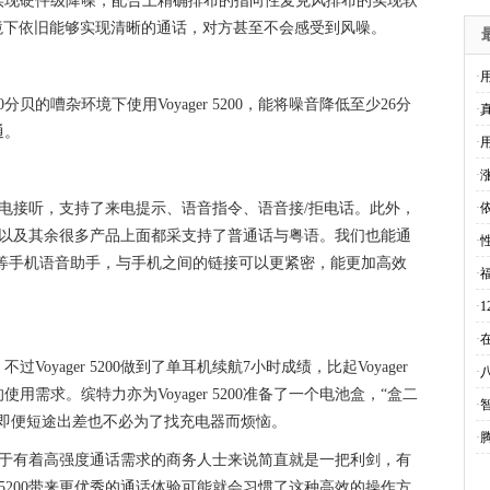
盒实现硬件级降噪，配合上精确排布的指向性麦克风排布的实现软
h的风速环境下依旧能够实现清晰的通话，对方甚至不会感受到风噪。
·
的嘈杂环境下使用Voyager 5200，能将噪音降低至少26分
·
通。
·
·
音以及来电接听，支持了来电提示、语音指令、语音接/拒电话。此外，
·
5200以及其余很多产品上面都采支持了普通话与粤语。我们也能通
·
学等手机语音助手，与手机之间的
链接
可以更紧密，能更加高效
·
·
·
yager 5200做到了单耳机续航7小时成绩，比起Voyager
·
使用需求。缤特力亦为Voyager 5200准备了一个电池盒，“盒二
·
，即便短途出差也不必为了找充电器而烦恼。
·
牙耳机对于有着高强度通话需求的商务人士来说简直就是一把利剑，有
r 5200带来更优秀的通话体验可能就会习惯了这种高效的操作方