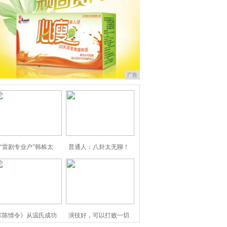
广告
“雷剧专业户”韩栋太
普通人：八卦太无聊！
《陈情令》从温氏成功
演技好，可以打败一切