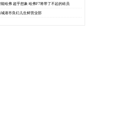
智能哈弗 超乎想象 哈弗F7将带了不起的砖员
防城港市良幻儿生鲜营业部