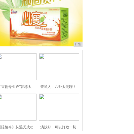
广告
“雷剧专业户”韩栋太
普通人：八卦太无聊！
《陈情令》从温氏成功
演技好，可以打败一切