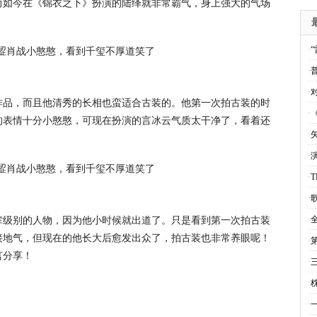
而如今在《锦衣之下》扮演的陆绎就非常霸气，身上强大的气场
·
·
·
作品，而且他清秀的长相也蛮适合古装的。他第一次拍古装的时
·
的表情十分小憨憨，可现在扮演的言冰云气质太干净了，看着还
·
·
·
·
辈级别的人物，因为他小时候就出道了。只是看到第一次拍古装
·
接地气，但现在的他长大后愈发出众了，拍古装也非常养眼呢！
·
言分享！
·
·
·