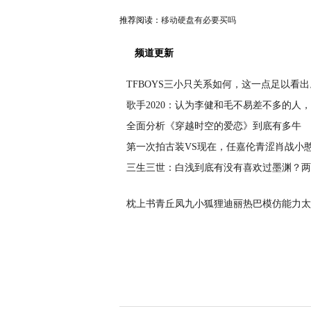
推荐阅读：
移动硬盘有必要买吗
频道更新
TFBOYS三小只关系如何，这一点足以看出
歌手2020：认为李健和毛不易差不多的人
全面分析《穿越时空的爱恋》到底有多牛
第一次拍古装VS现在，任嘉伦青涩肖战小
三生三世：白浅到底有没有喜欢过墨渊？两
枕上书青丘凤九小狐狸迪丽热巴模仿能力太