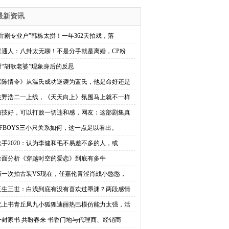
最新资讯
“雷剧专业户”韩栋太拼！一年362天拍戏，落
普通人：八卦太无聊！不是分手就是离婚，CP粉
对“胡歌老婆”现象身后的反思
《陈情令》从温氏成功逆袭为蓝氏，他是命好还是
矢野浩二一上线，《天天向上》氛围马上就不一样
演技好，可以打败一切违和感，网友：这部剧集真
TFBOYS三小只关系如何，这一点足以看出。
歌手2020：认为李健和毛不易差不多的人，或
全面分析《穿越时空的爱恋》到底有多牛
第一次拍古装VS现在，任嘉伦青涩肖战小憨憨，
三生三世：白浅到底有没有喜欢过墨渊？两段感情
枕上书青丘凤九小狐狸迪丽热巴模仿能力太强，活
一封家书 共盼春来 书香门地与代理商、经销商