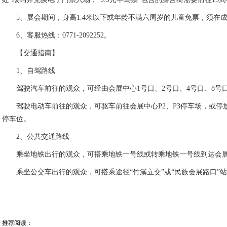
联产业、科技、消费与文化，全方位展现汽车行业新风貌、出行生活新
重磅补贴、趣味活动持续上线，全力回馈八桂广大市民与车友。本次车
是拉动消费、赋能产业、丰富城市生活的重要平台。
相信依托车展的集聚效应，广西汽车市场活力将持续释放，区域汽
诚邀广大市民莅临南宁国际会展中心，共赴这场年度汽车盛会，品鉴好
行的美好未来。
附：观展攻略
【展会信息】
2026第十五届尚格（南宁）汽车展览会暨智能出行展（简称：2026
时间：6月12-15日
地点：南宁国际会展中心
【票务指南】
1、官方购票渠道