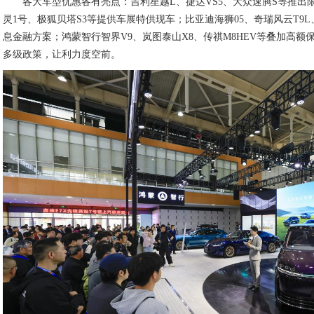
各大车型优惠各有亮点：吉利星越L、捷达VS5、大众速腾S等推出限
灵1号、极狐贝塔S3等提供车展特供现车；比亚迪海狮05、奇瑞风云T9L、
息金融方案；鸿蒙智行智界V9、岚图泰山X8、传祺M8HEV等叠加高
多级政策，让利力度空前。