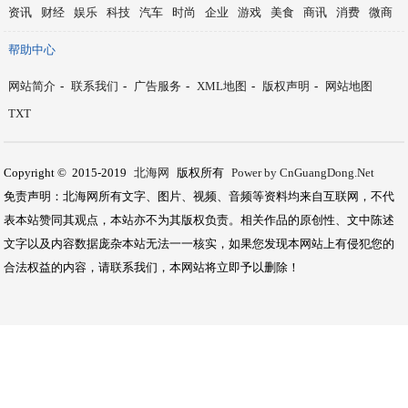
“雷剧专业户”韩栋太
普通人：八卦太无聊！
《陈情令》从温氏成功
演技好，可以打败一切
最新资讯
·
2026第十五届尚格-南宁车展6月12日盛大
·
2026年，推荐两款全赛道安卓旗舰，全面无短
·
巅峰之上的较量：一场关于旗舰定义的革命
·
第五代骁龙8至尊版机型到底值不值得买？
·
第五代骁龙8至尊手机值得选吗？