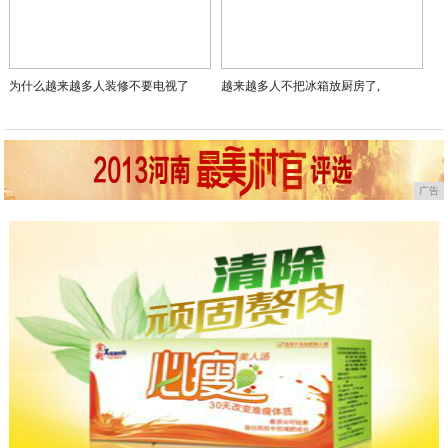
6、客服热线：0771-2092252。
【交通指南】
1、自驾路线
驾驶汽车前往的观众，可经由会展中心1号口、2号口、4号口、8号
驾驶电动车前往的观众，可驱车前往会展中心P2、P3停车场，或
停车位。
2、公共交通路线
乘坐地铁出行的观众，可搭乘地铁一号线或转乘地铁一号线到达会
乘坐公交车出行的观众，可搭乘途径“竹溪立交”或“民族会展路口”
推荐阅读：
频道更新