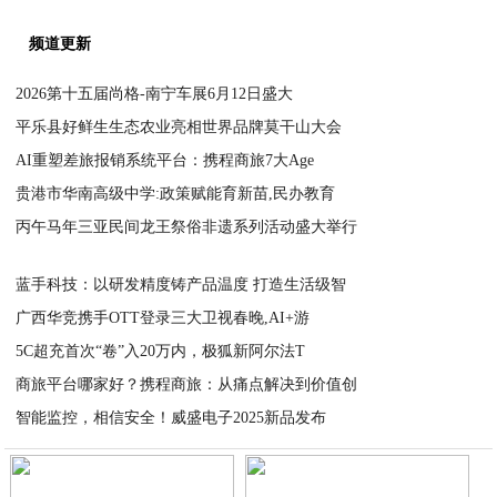
A.电子售票：30元/张
微信公众号：微信搜索“广西国际车展-尚格”菜单栏“30元购票”快
门票二维码。
官方抖音号：抖音搜索“广西国际车展-尚格”购票，购票成功后前往
换电子门票，凭电子门票二维码入场。
B.纸质售票：30元/张
车展东侧入口（会展二支路）及南侧入口（会展四支路）均设有售
2、观展时间：6月12-15日09:30-17:30（中午不休息）
3、凡是展前通过官方推广渠道提交报名信息的观众，组委会专属客
方法查询门票：官方微信服务号“广西国际车展-尚格”或订阅号“老表上车
证;
4、展前通过官方微信及抖音渠道购买“0.1元羊毛票”和“9.9元早鸟
处”核销并兑换电子门票入场，“9.9元早鸟票”包含的露营椅需要前往15
5、展会期间，身高1.4米以下或年龄不满六周岁的儿童免票，须在