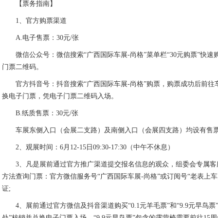
同时，场内设置AI机器人交互、VR虚拟驾驶、机甲对战、房车露营装
宇树机器人/智元机器人及机器狗互动舞蹈、真人机甲巡馆、街舞Battle
上演，兼顾休闲、娱乐、打卡多重需求，让逛车之旅趣味十足。
十五载砥砺前行，新征程逐梦启航。2026第十五届尚格-南宁车展以