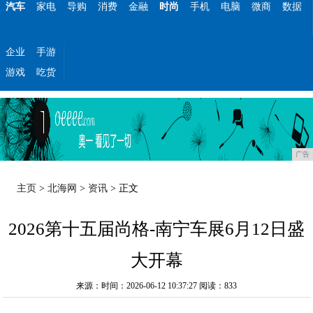
汽车
家电
导购
消费
金融
时尚
手机
电脑
微商
数据
企业
手游
游戏
吃货
广告
主页
>
北海网
>
资讯
> 正文
2026第十五届尚格-南宁车展6月12日盛
大开幕
来源：时间：2026-06-12 10:37:27
阅读：833