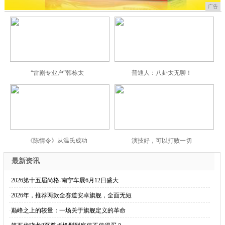
2026第十五届尚格-南宁车展6月12日盛大
平乐县好鲜生生态农业亮相世界品牌莫干山大会
2026-06-12
AI重塑差旅报销系统平台：携程商旅7大Age
2026-05-21
贵港市华南高级中学:政策赋能育新苗,民办教育
2026-05-20
丙午马年三亚民间龙王祭俗非遗系列活动盛大举行
2026-04-28
2026-03-24
蓝手科技：以研发精度铸产品温度 打造生活级智
广西华竞携手OTT登录三大卫视春晚,AI+游
2026-03-13
5C超充首次“卷”入20万内，极狐新阿尔法T
2026-02-28
商旅平台哪家好？携程商旅：从痛点解决到价值创
2024-11-15
智能监控，相信安全！威盛电子2025新品发布
2026-01-22
2025-12-15