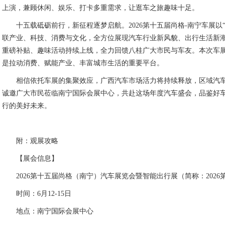
车展盛况。“15周年・智惠狂欢”福利活动每日放送15份大疆pocket3
还可抽取万元现金、黄金、55英寸彩电等重磅大奖。科技展区看点十足
南宁车展，F系列垂起飞行器、X系列工业无人机集中亮相，展现低空出
集结标致307、马自达323、甲壳虫等经典老车，以复古车型重温汽车发