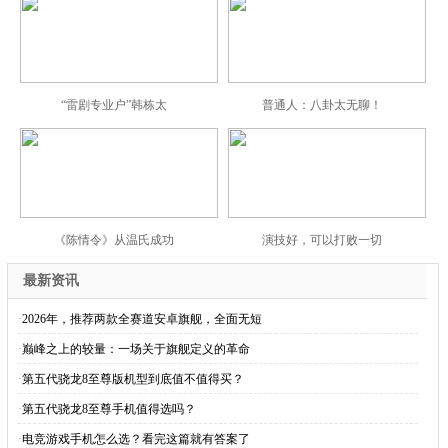
“雷剧专业户”韩栋太
普通人：八卦太无聊！
《陈情令》从温氏成功
演技好，可以打败一切
最新资讯
·
2026年，推荐两款全赛道安卓旗舰，全面无短
·
巅峰之上的较量：一场关于旗舰定义的革命
·
第五代骁龙8至尊版机型到底值不值得买？
·
第五代骁龙8至尊手机值得选吗？
·
电竞游戏手机怎么选？看完这篇就有答案了