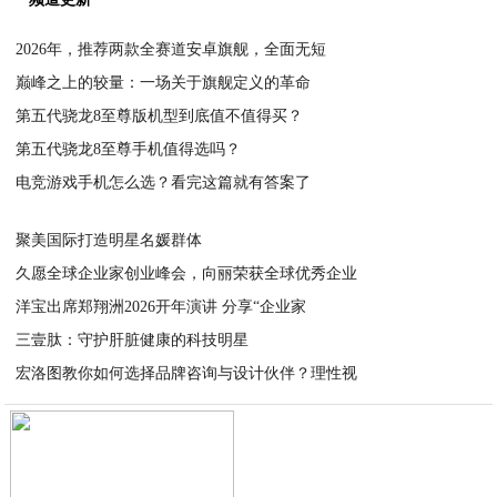
2026年，推荐两款全赛道安卓旗舰，全面无短
巅峰之上的较量：一场关于旗舰定义的革命
2026-05-30
第五代骁龙8至尊版机型到底值不值得买？
2026-05-30
第五代骁龙8至尊手机值得选吗？
2026-05-28
电竞游戏手机怎么选？看完这篇就有答案了
2026-05-28
2026-05-27
聚美国际打造明星名媛群体
久愿全球企业家创业峰会，向丽荣获全球优秀企业
2026-05-01
洋宝出席郑翔洲2026开年演讲 分享“企业家
2026-03-31
三壹肽：守护肝脏健康的科技明星
2026-03-31
宏洛图教你如何选择品牌咨询与设计伙伴？理性视
2026-02-08
2026-01-29