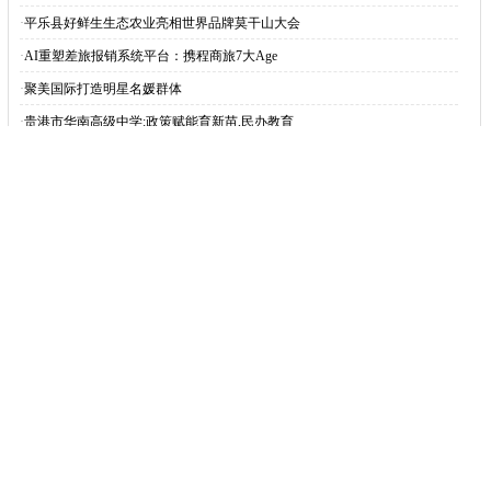
·
平乐县好鲜生生态农业亮相世界品牌莫干山大会
·
AI重塑差旅报销系统平台：携程商旅7大Age
·
聚美国际打造明星名媛群体
·
贵港市华南高级中学:政策赋能育新苗,民办教育
·
久愿全球企业家创业峰会，向丽荣获全球优秀企业
·
洋宝出席郑翔洲2026开年演讲 分享“企业家
·
丙午马年三亚民间龙王祭俗非遗系列活动盛大举行
网站导航
资讯
财经
娱乐
科技
汽车
时尚
企业
游戏
美食
商讯
消费
微商