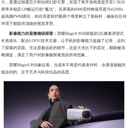
力，更通过独显芯片和自研幻影引擎，实现了将手游画质提升至1.5K分
辨率并稳定120帧运行的“魔法”。其屏幕的6000尼特峰值亮度与4320Hz
超高频PWM调光，则在亮度和护眼两个维度树立了新标杆，确保在任何
环境下都提供顶级的视觉享受。
影像能力的显微镜级探索：
荣耀Magic8 RSR搭载的2亿像素潜望式
长焦镜头，配合LOFIC技术主摄，让手机的影像能力超越了记录，达到
了探索的层面。无论是极远处的细节，还是大光比下的层次，都能被清
晰捕捉，满足了用户对影像极限素质的所有想象。
荣耀Magic8 RSR象征着，当成本不再是约束条件时，全赛道旗舰所
能达到的、近乎艺术与科技结晶的高度。