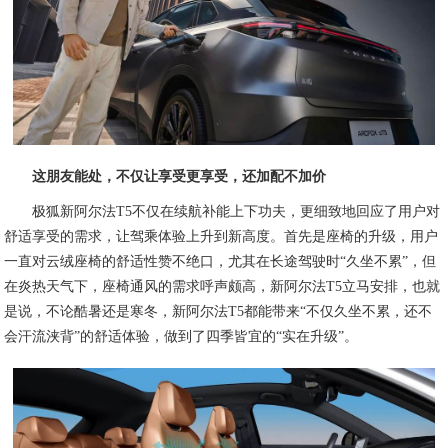
这朋友能处，不仅让享受更享受，还加配不加价
极狐新阿尔法T5不仅在续航补能上下功夫，更细致地回应了用户对
舒适享受的需求，让驾乘体验上升到新高度。首先是座椅的升级，用户
一直对云绒座椅的舒适性赞不绝口，尤其在长途驾驶时“久坐不累”，但
在炎热天气下，座椅通风的需求呼声颇高，新阿尔法T5立马安排，也就
是说，不论酷暑还是寒冬，新阿尔法T5都能带来“不仅久坐不累，还不
会汗流浃背”的舒适体验，做到了四季皆宜的“实在升级”。