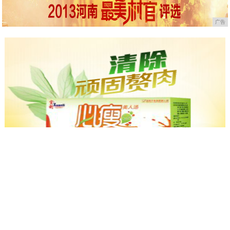
广告
广告
“雷剧专业户”韩栋太
普通人：八卦太无聊！