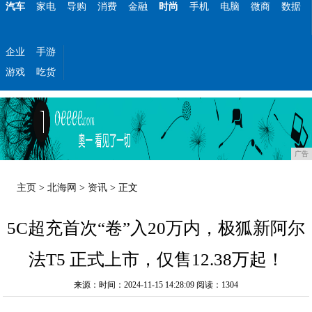
汽车
家电
导购
消费
金融
时尚
手机
电脑
微商
数据
企业
手游
游戏
吃货
广告
主页
>
北海网
>
资讯
> 正文
5C超充首次“卷”入20万内，极狐新阿尔
法T5 正式上市，仅售12.38万起！
来源：时间：2024-11-15 14:28:09
阅读：1304