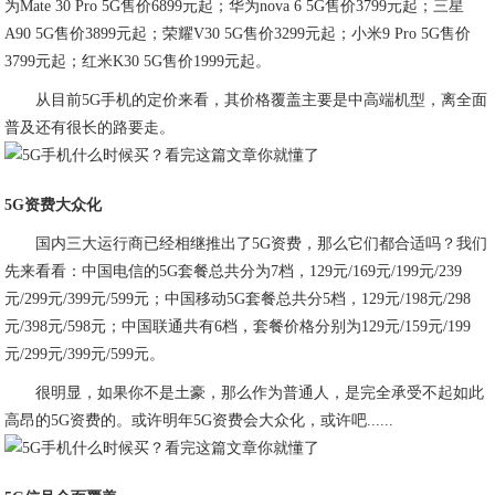
为Mate 30 Pro 5G售价6899元起；华为nova 6 5G售价3799元起；三星
A90 5G售价3899元起；荣耀V30 5G售价3299元起；小米9 Pro 5G售价
3799元起；红米K30 5G售价1999元起。
从目前5G手机的定价来看，其价格覆盖主要是中高端机型，离全面
普及还有很长的路要走。
5G资费大众化
国内三大运行商已经相继推出了5G资费，那么它们都合适吗？我们
先来看看：中国电信的5G套餐总共分为7档，129元/169元/199元/239
元/299元/399元/599元；中国移动5G套餐总共分5档，129元/198元/298
元/398元/598元；中国联通共有6档，套餐价格分别为129元/159元/199
元/299元/399元/599元。
很明显，如果你不是土豪，那么作为普通人，是完全承受不起如此
高昂的5G资费的。或许明年5G资费会大众化，或许吧......