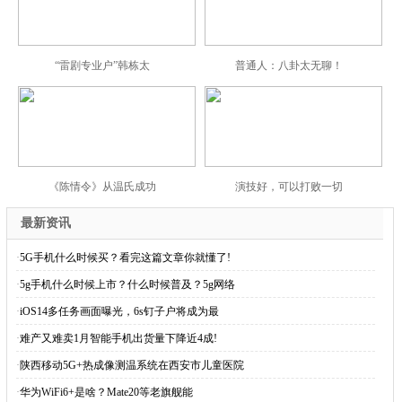
“雷剧专业户”韩栋太
普通人：八卦太无聊！
《陈情令》从温氏成功
演技好，可以打败一切
最新资讯
·
5G手机什么时候买？看完这篇文章你就懂了!
·
5g手机什么时候上市？什么时候普及？5g网络
·
iOS14多任务画面曝光，6s钉子户将成为最
·
难产又难卖1月智能手机出货量下降近4成!
·
陕西移动5G+热成像测温系统在西安市儿童医院
·
华为WiFi6+是啥？Mate20等老旗舰能