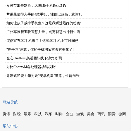
·
女神节出奇制胜，5G视频手机Reno3 Pr
·
苹果最值得入手的4款手机，性价比超高，就算乱
·
如何让孩子戒掉手机瘾？这是我听过最好的答案!
·
广州车展新宝骏智慧力量，点亮智慧出行新生活
·
突然宣布5G手机来了！这些5G手机上市时间已
·
“剁手党”注意：你的手机淘宝首页有变化了!
·
​全心UniHeart慈溪团队线下沙龙:折腾
·
对比Cortex-M各处理器功能模块!
·
井喷式逆袭！华为走“安卓机皇”道路，性能虽强
网站导航
资讯
财经
娱乐
科技
汽车
时尚
企业
游戏
美食
商讯
消费
微商
帮助中心