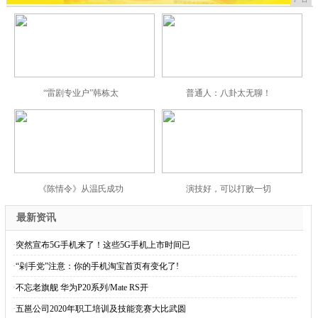
“雷剧专业户”韩栋太
普通人：八卦太无聊！
《陈情令》从温氏成功
演技好，可以打败一切
最新资讯
·
突然宣布5G手机来了！这些5G手机上市时间已
·
“剁手党”注意：你的手机淘宝首页有变化了!
·
不忘老旗舰 华为P20系列/Mate RS开
·
五邕公司2020年职工培训及技能竞赛大比武圆