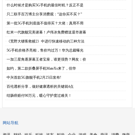
·
什么时候才是购买5G手机的最佳时机？反正不是
·
只二联手百万博主分享消费观：“这你买不买？”
·
第一批5G手机到底值不值得买？大佬：真用不用
·
红米一代旗舰完美谢幕！卢伟冰免费赠送退市谢幕
·
《荒野大镖客救赎2》中进行快速移动的三种方法
·
5G手机价格齐亮相，售价均过万！华为总裁曝光
·
一加三星角逐屏幕王者宝座，谁更强势？网友：价
·
如约，第二款折叠屏手机MateXs来了，但华
·
中兴首款5G旗舰手机2月25日发布!
·
百伦透析分享，做好健康透析的关键就4点
·
结肠癌赔付90万元，暖心守护度过难关！
网站导航
资讯
财经
娱乐
科技
汽车
时尚
企业
游戏
美食
商讯
消费
微商