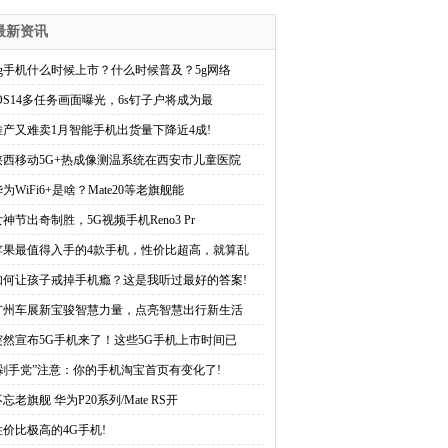
最新资讯
5g手机什么时候上市？什么时候普及？5g网络
iOS14多任务画面曝光，6s钉子户将成为最
难产又难卖1月智能手机出货量下降近4成!
陕西移动5G+热成像测温系统在西安市儿童医院
为WiFi6+是啥？Mate20等老旗舰能
女神节出奇制胜，5G视频手机Reno3 Pr
苹果最值得入手的4款手机，性价比超高，就算乱
如何让孩子戒掉手机瘾？这是我听过最好的答案!
广州车展新宝骏智慧力量，点亮智慧出行新生活
突然宣布5G手机来了！这些5G手机上市时间已
“剁手党”注意：你的手机淘宝首页有变化了!
忘老旗舰 华为P20系列/Mate RS开
性价比极高的4G手机!