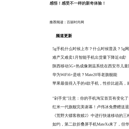
感悟！感受不一样的新奇体验！
推荐阅读：
百丽时尚网
频道更新
5g手机什么时候上市？什么时候普及？5g
难产又难卖1月智能手机出货量下降近4成!
陕西移动5G+热成像测温系统在西安市儿童
华为WiFi6+是啥？Mate20等老旗舰能
苹果最值得入手的4款手机，性价比超高，
“剁手党”注意：你的手机淘宝首页有变化了
红米一代旗舰完美谢幕！卢伟冰免费赠送退
《荒野大镖客救赎2》中进行快速移动的三
如约，第二款折叠屏手机MateXs来了，但