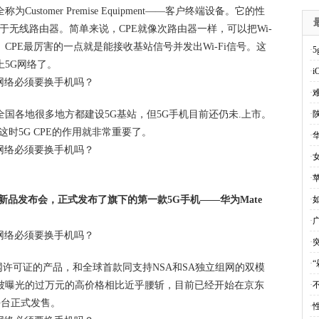
ustomer Premise Equipment——客户终端设备。它的性
属于无线路由器。简单来说，CPE就像次路由器一样，可以把Wi-
围。CPE最厉害的一点就是能接收基站信号并发出Wi-Fi信号。这
·
上5G网络了。
·
·
国各地很多地方都建设5G基站，但5G手机目前还仍未.上市。
·
时5G CPE的作用就非常重要了。
·
华
·
·
了新品发布会，正式发布了旗下的第一款5G手机——华为Mate
·
·
·
·
5G进网许可证的产品，和全球首款同支持NSA和SA独立组网的双模
被曝光的过万元的高价格相比近乎腰斩，目前已经开始在京东
·
不
东平台正式发售。
·