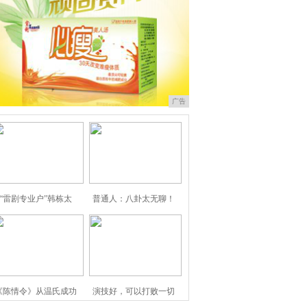
广告
“雷剧专业户”韩栋太
普通人：八卦太无聊！
《陈情令》从温氏成功
演技好，可以打败一切