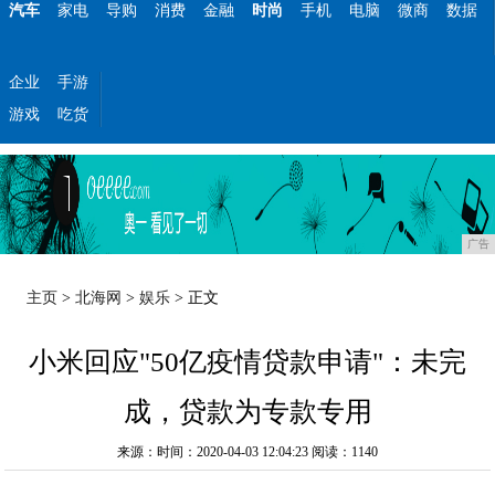
汽车
家电
导购
消费
金融
时尚
手机
电脑
微商
数据
企业
手游
游戏
吃货
广告
主页
>
北海网
>
娱乐
> 正文
小米回应"50亿疫情贷款申请"：未完
成，贷款为专款专用
来源：时间：2020-04-03 12:04:23
阅读：1140