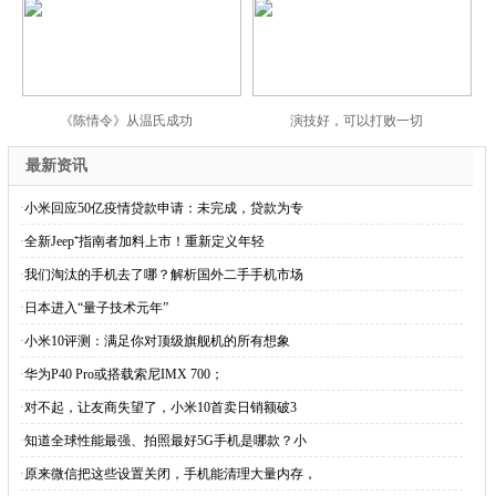
《陈情令》从温氏成功
演技好，可以打败一切
最新资讯
·
小米回应50亿疫情贷款申请：未完成，贷款为专
·
全新Jeep⁺指南者加料上市！重新定义年轻
·
我们淘汰的手机去了哪？解析国外二手手机市场
·
日本进入“量子技术元年”
·
小米10评测：满足你对顶级旗舰机的所有想象
·
华为P40 Pro或搭载索尼IMX 700；
·
对不起，让友商失望了，小米10首卖日销额破3
·
知道全球性能最强、拍照最好5G手机是哪款？小
·
原来微信把这些设置关闭，手机能清理大量内存，