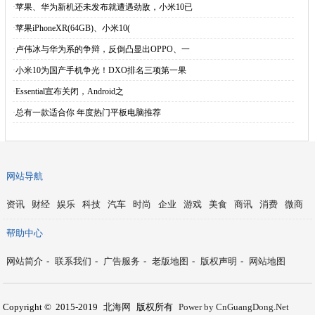
·
苹果、华为新机还未发布就遭遇劲敌，小米10已
·
苹果iPhoneXR(64GB)、小米10(
·
卢伟冰与华为系的争辩，反倒凸显出OPPO、一
·
小米10为国产手机争光！DXO排名三项第一果
·
Essential宣布关闭，Android之
·
总有一款适合你 年度热门平板电脑推荐
网站导航
资讯
财经
娱乐
科技
汽车
时尚
企业
游戏
美食
商讯
消费
微商
帮助中心
网站简介
-
联系我们
-
广告服务
-
老版地图
-
版权声明
-
网站地图
Copyright © 2015-2019
北海网
版权所有
Power by CnGuangDong.Net