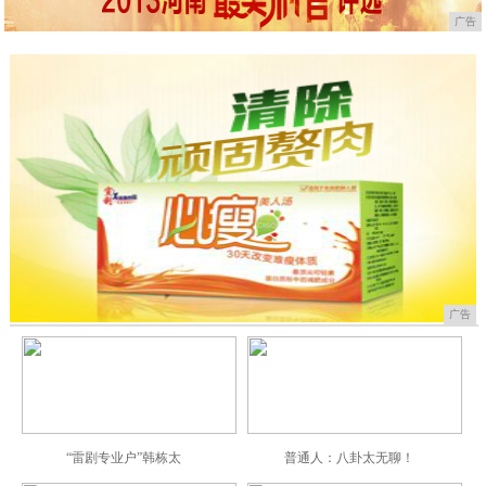
广告
广告
“雷剧专业户”韩栋太
普通人：八卦太无聊！