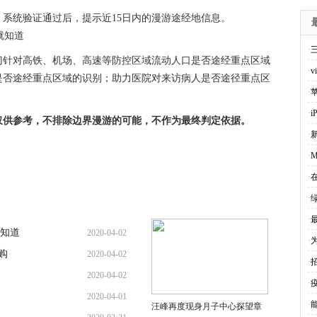
010，系统验证通过后，提示近15日内的漫游途经地信息。
·
门针对高铁、机场、高速等防控区域流动人口是否途经重点区域
·
是否途经重点区域的识别；助力医院对来访病人是否途径重点区
·
·
仅供参考，不排除边界漫游的可能，不作为最终判定依据。
·
·
·
·
·
知道
2020-04-02
·
购
2020-04-02
·
场
2020-04-02
·
2020-04-01
·
汪峰再度现身月子中心探望章