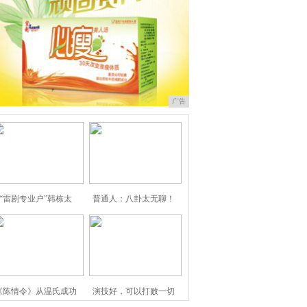
广告
“雷剧专业户”韩栋太
普通人：八卦太无聊！
《陈情令》从温氏成功
演技好，可以打败一切