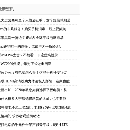
最新资讯
三大运营商可查个人轨迹证明：发个短信就知道
vivo的非凡服务！购买手机消毒，线上视频购
苹果黑马一骑绝尘 iPad占全球平板电脑市场
iPad并非唯一的选择，试试华为平板M6吧
新iPad Pro太贵？不妨看一下这些高性价
MWC2020停摆，华为正式做出回应
在家办公没有电脑怎么办？这些手机秒变“PC”
绿联HDMI高清线助力体验私人影院，在家也能
最新出炉！2020年教您如何选择平板电脑：从
为什么很多人宁愿选择昂贵的iPad，也不要廉
招聘需求环比上涨2成，求职行为环比增加近4成
疫情期间 求职者观望情绪浓
能打电话的千元档全景声影音平板，8英寸LTE