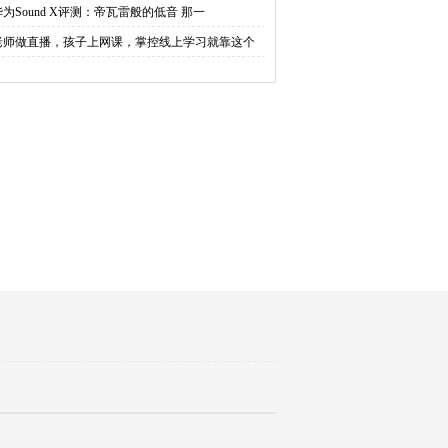
华为Sound X评测：帝瓦雷般的低音 那一
老师做直播，孩子上网课，掌控线上学习就靠这个