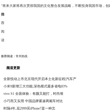
“将来大家将再次贯彻我国的文化整合发展战略，不断投身我国市场，创
推
荐
阅
读
推荐阅读：
常州热线
频道更新
全新悦动上市北京现代开启本土化新征程|汽车产
小米9新增三大功能,深色模式最多省电83%
2020-11-09
vivo S1 全面体验：有颜又能打，时尚堆
2020-11-09
小巧而又实用 中国品牌紧凑两厢车对比
2020-11-09
时隔4年,花2999买iPhone7是一种怎
2020-11-09