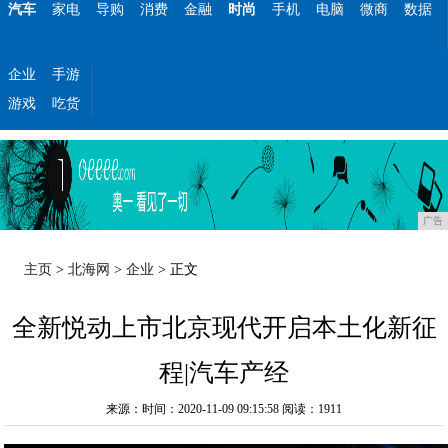
汽车
家电
导购
消费
金融
时尚
手机
电脑
微商
数据
企业
手游
游戏
吃货
广告
主页
>
北海网
>
企业
> 正文
全新悦动上市北京现代开启本土化新征
程|汽车产经
来源：时间：2020-11-09 09:15:58
阅读：1911