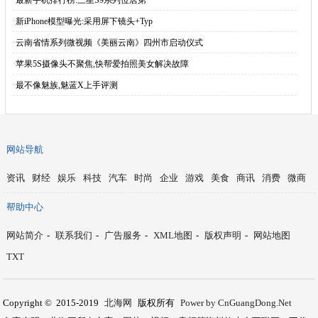
·
最新手机排行榜:三星S9系列位居第一
·
新iPhone模型曝光:采用屏下镜头+Typ
·
云南省情系列微视频《美丽云南》四州市启动仪式
·
苹果5S摄像头不聚焦,快帮爱拍照美女解决故障
·
最不像魅族,魅蓝X上手评测
网站导航
资讯
财经
娱乐
科技
汽车
时尚
企业
游戏
美食
商讯
消费
微商
帮助中心
网站简介
-
联系我们
-
广告服务
-
XML地图
-
版权声明
-
网站地图
TXT
Copyright © 2015-2019
北海网
版权所有
Power by CnGuangDong.Net