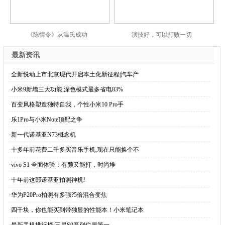
《陈情令》从温氏成功
演技好，可以打败一切
最新资讯
·
全新悦动上市北京现代开启本土化新征程|汽车产
·
小米9新增三大功能,深色模式最多省电83%
·
百变风格塑造独特自我，个性小米10 Pro手
·
乐1Pro与小米Note顶配之争
·
新一代诺基亚N73概念机
·
十多年前花费二千多买音乐手机,现在只能换个不
·
vivo S1 全面体验：有颜又能打，时尚堆
·
十年前这部诺基亚拍照神机!
·
华为P20Pro拍照有多强?5倍混合变焦
·
四千块，你也能买到带独显的性能本！小米笔记本