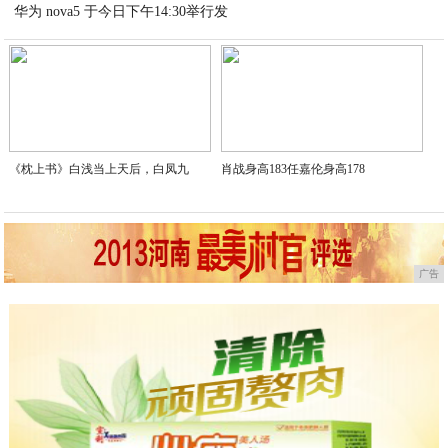
2020-11-08
《枕上书》白浅当上天后，白凤九
肖战身高183任嘉伦身高178
广告