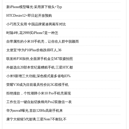
·
HTCDesire12+即日起开放预购
·
小巧而又实用 中国品牌紧凑两厢车对比
·
时隔4年,花2999买iPhone7是一种怎
·
自带属性的小米10手机壳，让你在人群中脱颖而
·
太便宜!华为P10Plus价格跌得吓人,36
·
联发科P30加持,全面屏手机金立M7双摄拍照
·
外媒选出20部本世纪最糟糕手机:三星HTC都
·
小米9新增三大功能,深色模式最多省电83%
·
荣耀V30成为目前最具性价比5G双模手机
·
拒绝撞款，个性潮牌小米10 Pro手机壳展现
·
工作生活一键自如切换锋尚Pro2双微信一表
·
华为nova8曝光,首款120Hz高刷手机来
·
康宁大猩猩5代玻璃:三星Note7不耐刮,不