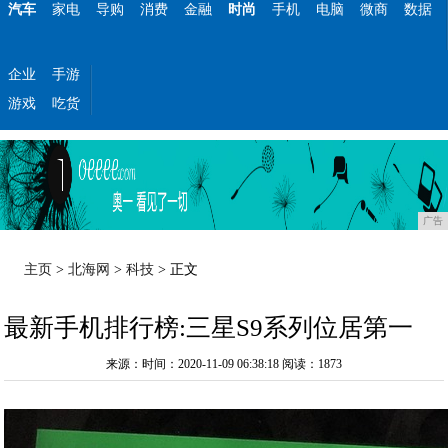
汽车
家电
导购
消费
金融
时尚
手机
电脑
微商
数据
企业
手游
游戏
吃货
广告
主页
>
北海网
>
科技
> 正文
最新手机排行榜:三星S9系列位居第一
来源：时间：2020-11-09 06:38:18
阅读：1873