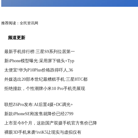
推荐阅读：
全民资讯网
频道更新
最新手机排行榜:三星S9系列位居第一
新iPhone模型曝光:采用屏下镜头+Typ
2020-11-09
太便宜!华为P10Plus价格跌得吓人,36
2020-11-09
外媒选出20部本世纪最糟糕手机:三星HTC都
2020-11-09
拒绝撞款，个性潮牌小米10 Pro手机壳展现
2020-11-09
2020-11-09
联想Z6Pro发布:AI后置4摄+DC调光+
新款iPhoneSE刚发售就降价已经2799
2020-11-09
上市至今8个月，这款国产双摄手机官方售价已降
2020-11-08
裸眼3D手机来袭!iviK5让现实与虚拟仅有
2020-11-08
华为 nova5 于今日下午14:30举行发
2020-11-08