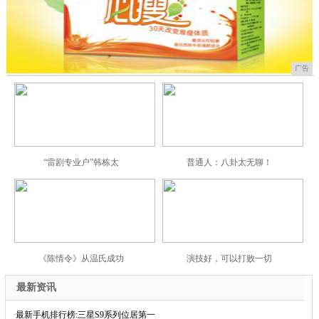
广告
“雷剧专业户”韩栋太
普通人：八卦太无聊！
《陈情令》从温氏成功
演技好，可以打败一切
最新资讯
·
最新手机排行榜:三星S9系列位居第一
·
新iPhone模型曝光:采用屏下镜头+Typ