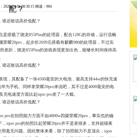
20-04-06 08:30:15
阅读：984
配？
亮点是搭载了骁龙855Plus的处理器，配合128G的存储，运行流畅
属荣耀20pro，起步价2699元搭载有麒麟980的处理器，不过实
是有所差距，骁龙855Plus的游戏表现更加出色，能够长时间保持高
。
的表现，其配备了一块4500毫安的大电池，最高支持44w的快充速
为手机。同样拿荣耀20pro来说吧，其不过是4000毫安的电
充电速度方面比起iqoo pro差了一大截。
o pro在拍照能力方面不如4800w四摄荣耀20pro，事实也的确
，iqoo pro的拍照比起荣耀20pro并不是差很多，支持超级夜
用毫无问题。因此整体来看，除了拍照能力不是顶尖，iqoo