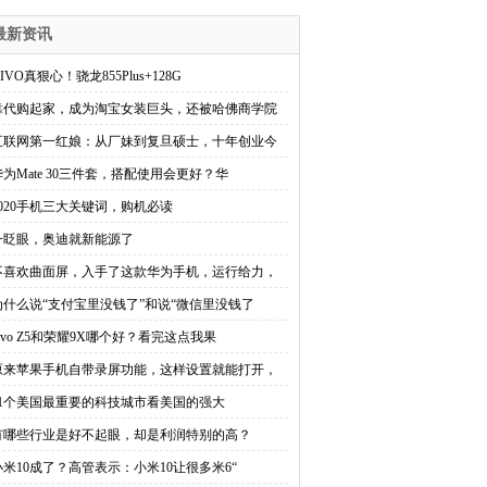
最新资讯
IVO真狠心！骁龙855Plus+128G
靠代购起家，成为淘宝女装巨头，还被哈佛商学院
互联网第一红娘：从厂妹到复旦硕士，十年创业今
华为Mate 30三件套，搭配使用会更好？华
2020手机三大关键词，购机必读
一眨眼，奥迪就新能源了
不喜欢曲面屏，入手了这款华为手机，运行给力，
为什么说“支付宝里没钱了”和说“微信里没钱了
vivo Z5和荣耀9X哪个好？看完这点我果
原来苹果手机自带录屏功能，这样设置就能打开，
11个美国最重要的科技城市看美国的强大
有哪些行业是好不起眼，却是利润特别的高？
小米10成了？高管表示：小米10让很多米6“