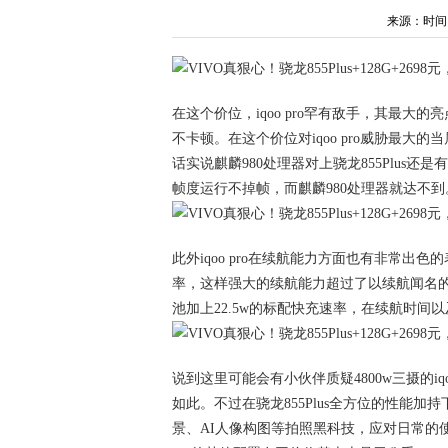
来源：时间：20
在这个价位，iqoo pro罕有敌手，其最大的
不卡顿。在这个价位对iqoo pro威胁最大的当
话实说麒麟980处理器对上骁龙855Plus还
帧度运行不掉帧，而麒麟980处理器就达不到
此外iqoo pro在续航能力方面也有非常出色
率，这样强大的续航能力超过了以续航闻名的华
池加上22.5w的标配快充速率，在续航时间以及
说到这里可能会有小伙伴质疑4800w三摄的iqo
如此。不过在骁龙855Plus全方位的性能加持下
景、AI人像构图等拍照黑科技，应对日常的使