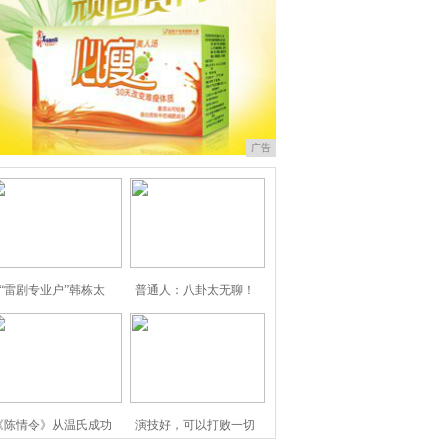
广告
“雷剧专业户”韩栋太
普通人：八卦太无聊！
《陈情令》从温氏成功
演技好，可以打败一切