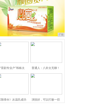
广告
“雷剧专业户”韩栋太
普通人：八卦太无聊！
《陈情令》从温氏成功
演技好，可以打败一切