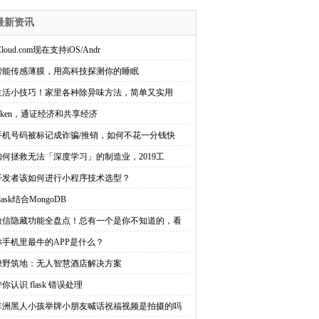
最新资讯
Cloud.com现在支持iOS/Andr
智能传感薄膜，用高科技探测你的睡眠
生活小技巧！家里各种除异味方法，简单又实用
token，通证经济和共享经济
手机号码被标记成诈骗/推销，如何不花一分钱快
如何拯救无法「深度学习」的制造业，2019工
开发者该如何进行小程序技术选型？
lask结合MongoDB
微信隐藏功能全盘点！总有一个是你不知道的，看
你手机里最牛的APP是什么？
绿野筑地：无人智慧酒店解决方案
你认识 flask 错误处理
非洲黑人小孩举牌小朋友喊话祝福视频是拍摄的吗