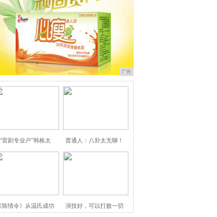
广告
“雷剧专业户”韩栋太
普通人：八卦太无聊！
《陈情令》从温氏成功
演技好，可以打败一切