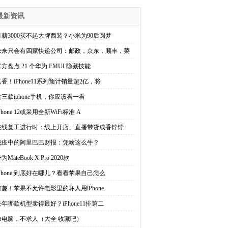
最新资讯
月薪3000买不起大牌西装？小米为90后圆梦
未来只会有四家快递公司：邮政，京东，顺丰，菜
方盘点 21 个华为 EMUI 隐藏技能
真香！iPhone11系列预计销量超2亿，将
这三款iphone手机，你应该看一看
Phone 12或采用全新WiFi标准 A
在线复工进行时：线上开店、直播带货成香饽饽
战疫中的阿里巴巴财报：凭啥这么牛？
为MateBook X Pro 2020款
iPhone 到底好在哪儿？看看苹果自己怎么
有趣！苹果不允许电影里的坏人用iPhone
去年哪款机型卖得最好？iPhone11排第二
修电脑，不求人（大全 收藏吧）