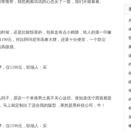
前辈推荐，我也抱着试试的心态买了一套，我们开箱看看。
·
·
的时候，还是比较惊喜的，包装盒有点小精致，给人的第一印象
·
官
1199元，对比阿玛尼等高奢大牌，还算十分便宜，一个防尘
的高级感。
·
·
·
i
·
·
·
华
么码子，原谅一个单身男士真不关心这些。谁知道优寸西装都是
·
0s，马上就定制出了适合我的版型，果然是黑科技公司，牛！
·
·
·