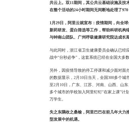
共云上。双11期间，其公共云基础设施及技
在整个活动的24小时期间无间断地处理了970
1月29日，阿里云就宣布：疫情期间，向全
新药研发、蛋白筛选等工作，帮助科研机构
与钟南山团队、广州呼吸健康研究院达成长
与此同时，浙江省卫生健康委员会确认已经应
战中“分秒必争”，这套系统已经在全国大多
另外，因疫情导致的停工停课和减少面对面
的数据显示，2月10日当天，全国300多个
至2月10日，广东、江苏、河南、山西、山东
多个城市的学校加入阿里钉钉“在家上课”计划
万学生。
失之东隅收之桑榆，阿里巴巴在前几年大力
型发展中的机遇。