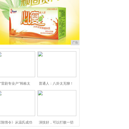
广告
“雷剧专业户”韩栋太
普通人：八卦太无聊！
《陈情令》从温氏成功
演技好，可以打败一切