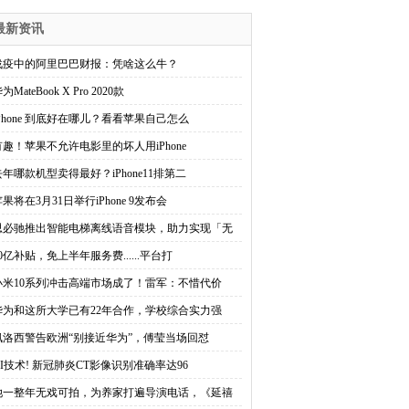
最新资讯
战疫中的阿里巴巴财报：凭啥这么牛？
为MateBook X Pro 2020款
iPhone 到底好在哪儿？看看苹果自己怎么
有趣！苹果不允许电影里的坏人用iPhone
去年哪款机型卖得最好？iPhone11排第二
果将在3月31日举行iPhone 9发布会
思必驰推出智能电梯离线语音模块，助力实现「无
0亿补贴，免上半年服务费......平台打
小米10系列冲击高端市场成了！雷军：不惜代价
华为和这所大学已有22年合作，学校综合实力强
佩洛西警告欧洲“别接近华为”，傅莹当场回怼
AI技术! 新冠肺炎CT影像识别准确率达96
她一整年无戏可拍，为养家打遍导演电话，《延禧