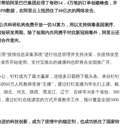
术帮助阿里巴巴集团处理了每秒54．4万笔的订单创建峰值，并
 PB数据，在阿里云上抵挡住了60亿次的网络攻击。
球公共科研机构免费开放一切AI算力，用以支持病毒基因测序、
缩短研发周期。除了短期内共同携手对抗新冠病毒外，阿里云还
期合作意向。
用“疫情信息采集系统”进行信息管理并支持决策，在疫情攻坚
数省市开始使用。支付宝推出的健康码也即将在全国推广开。
办公，钉钉成为了最大赢家，连续多日霸榜下载头条。来自钉钉
城市的60万人民教师变身“主播”，通过钉钉直播为学生们上课。截
、湖北、河北、陕西、黑龙江、辽宁、吉林等30多个省份、300
，通过钉钉在线课堂的方式开展教学工作，预计覆盖全国5000
推进的科技创新，成为了疫情中的稳定剂，也成功抓住了国家转