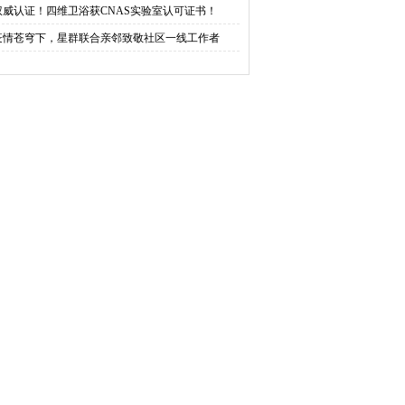
权威认证！四维卫浴获CNAS实验室认可证书！
疫情苍穹下，星群联合亲邻致敬社区一线工作者