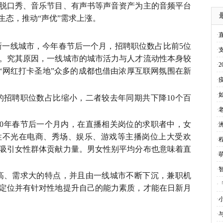
脱口秀、音乐节目、有声书等声音资产为主的音频平台
生态，推动“声优”需求上涨。
·
新一线城市，今年春节后一个月，招聘职位数占比前5位
·
。究其原因，一线城市的城市活力与人才流动性本身较
·
及“网红打卡圣地”众多的成都也借由浓厚互联网氛围在新
·
·
的招聘职位数占比缩小，二者较去年同期共下降10个百
·
20年春节后一个月内，在直播相关岗位的求职者中，女
·
见女性不光在电商、秀场、娱乐、游戏等主播岗位上大受欢
·
吸引女性群体贡献力量。男女性别平均分布也意味着直
·
·
高、需求大的特点，并且由一线城市不断下沉，兼职机
·
「
定位并有针对性地提升自己的能力素质，才能在日新月
·
·