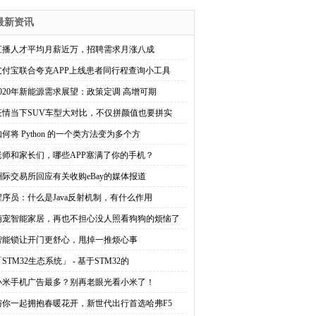
最新资讯
直播人才平均月薪近万，招聘需求月涨八成
支付宝联合夸克APP上线患者同行程查询小工具
2020年新能源需求展望：政策定调 高增可期
疫情当下SUV车型大对比，不仅拼颜值也要拼实
如何将 Python 的一个类方法变为多个方
老师和家长们，哪些APP塞满了你的手机？
洲际交易所回应有关收购eBay的媒体报道
程序员：什么是Java反射机制，有什么作用
萌宠智能家居，再也不担心没人照看狗狗的烦恼了
智能锁让开门更舒心，甩掉一推烦心事
STM32生态系统」 - 基于STM32的
小米手机广告最多？别再老眼光看小米了！
与你一起拥抱春暖花开，新世代出行首选哈弗F5