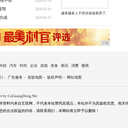
很不错
2020-03-18
援鄂
2020-03-16
越来越多人不把冰箱放厨房了,
的成
2020-03-15
广告
科技
汽车
时尚
企业
游戏
美食
商讯
消费
微商
们
-
广告服务
-
老版地图
-
版权声明
-
网站地图
er by CnGuangDong.Net
等资料均来自互联网，不代表本站赞同其观点，本站亦不为其版权负责。相关
您的合法权益的内容，请联系我们，本网站将立即予以删除！