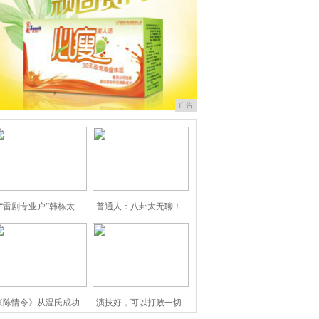
广告
“雷剧专业户”韩栋太
普通人：八卦太无聊！
《陈情令》从温氏成功
演技好，可以打败一切