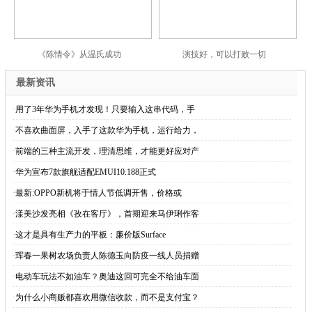
《陈情令》从温氏成功
演技好，可以打败一切
最新资讯
·
用了3年华为手机才发现！只要输入这串代码，手
·
不喜欢曲面屏，入手了这款华为手机，运行给力，
·
前端的三种主流开发，理清思维，才能更好应对产
·
华为宣布7款旗舰适配EMUI10.188正式
·
最新:OPPO新机将于情人节低调开售，价格或
·
漾美沙发亮相《孜在客厅》，首期迎来马伊琍作客
·
这才是具有生产力的平板：廉价版Surface
·
珲春一果树农场负责人陈德玉向防疫一线人员捐赠
·
电动车玩法不如油车？奥迪这回可完全不给油车面
·
为什么小商贩都喜欢用微信收款，而不是支付宝？