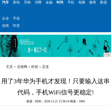
汽车
家电
导购
消费
金融
时尚
手机
电脑
微商
数据
企业
手游
游戏
吃货
广告
主页
>
北海网
>
科技
> 正文
用了3年华为手机才发现！只要输入这串
代码，手机WiFi信号更稳定!
来源：时间：2020-11-21 15:58:24
阅读：1894