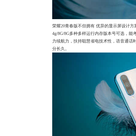
荣耀20青春版不但拥有 优异的显示屏设计方
4g/8G/8G多种多样运行内存版本号可选，
力续航力，扶持聪慧省电技术性，语音通话时间4
分长久。