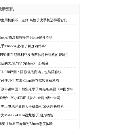
最新资讯
学生用机的不二选择,高性价比手机还得看它们
Phone7概念视频曝光:Home键可滑动
手iPhoneX,必须了解这四件事!
OPPO将在尼日利亚发布两款超长待机的智能手
生活的美,我与华为MateS一起感受
TCL 950评测：陪你征战商场，也能陪你快
年付变月付,苹果iCloud云存储容量价格有
听少年说中国！博实乐学子将亮相央视《中国少年
990元!中兴小鲜3正式发布:金属指纹+全网
世界上电池容量最大手机亮相:50天超长待机
为MateBookD14锐龙版:开启万物智
6.8英寸跨界巨兽华为P8max态度体验