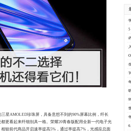
·
·
5
·
i
·
入
·
·
·
·
·
·
·
9的三星AMOLED珍珠屏，具备意想不到的90%屏幕比例，纤长
·
华
都更看起来纤细别具一格。荣耀20青春版配用全新一代电子光
·
相较前代商品开启速率提高5%，通过率提高7%，光感应总面