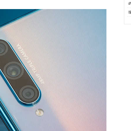
·
i
·