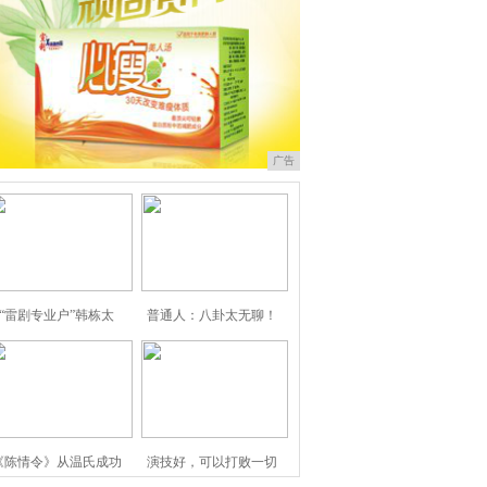
广告
“雷剧专业户”韩栋太
普通人：八卦太无聊！
《陈情令》从温氏成功
演技好，可以打败一切