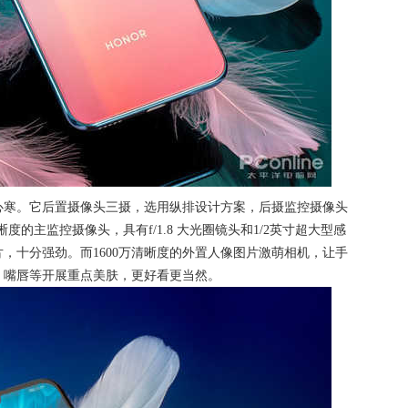
心寒。它后置摄像头三摄，选用纵排设计方案，后摄监控摄像头
0万清晰度的主监控摄像头，具有f/1.8 大光圈镜头和1/2英寸超大型感
片，十分强劲。而1600万清晰度的外置人像图片激萌相机，让手
、嘴唇等开展重点美肤，更好看更当然。