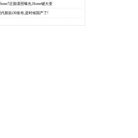
Phone7正面谍照曝光,Home键大变
现代新款i30发布,是时候国产了!