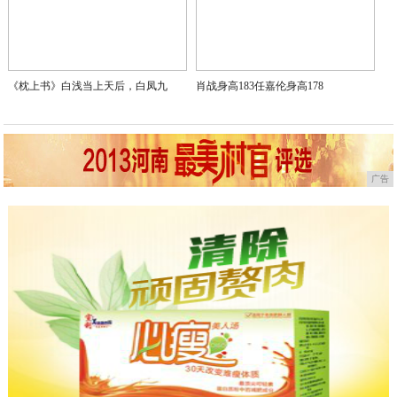
《枕上书》白浅当上天后，白凤九
肖战身高183任嘉伦身高178
广告