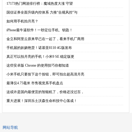
·
17173热门网游排行榜：魔域热度大涨 守望
·
国信证券全面升级内控体系 力推“合规风控”与
·
如何用手机拍月亮？
·
iPhone最牛逼软件！一秒定位手机、钥匙！
·
金立和阿里云原来早已在一起了，看来手机厂商用
·
手机届的妖娆艳货！诺基亚8110 4G版发布
·
真正可以拍月亮的手机！小米9 SE 稳定版更
·
这些安卓版 Chrome 的使用技巧你都知道
·
小米手机只要按下这个按钮，即可拍出超高清月亮
·
最薄仅4.75毫米 市售视觉系手机盘点
·
这或许是国内最便宜的智能机了，价格还没过百，
·
重大进展！深圳乐土沃森生命科技中心落成！
网站导航