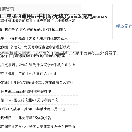
最新资讯
三星s8s9通用xr手机8p无线充mix2s充电xsmax
这是性价比最高的苹果无线充电器了，小米都不如
领15元
别让我们等了 这么好的精品SUV赶紧上市吧
坚果Pro2保护壳设计大赛！用户的想象力让人
大数据+个性化：每天健康探索健康管理新模式
4年被鼎晖投资买回来，是标准的中国品牌，大家不要再说是外资货了。
头条评车｜看爆款速珂小钢炮CUmini的硬实
这几点原因，让你知道为什么买小米手机在京东上
谁在「偷看」你的手机？国产 Android
小米9终于开启官方降价模式：京东商城自营旗舰
白色苹果iPhone5的回收价格是多少
一部iPhone要交给高通400元专利费？高
499平板的战争，驰为HI8与酷比魔方是一边
发现情怀——华为荣耀3X体验报告
第四届艺道游学少儿绘画大赛新闻发布会在开平市