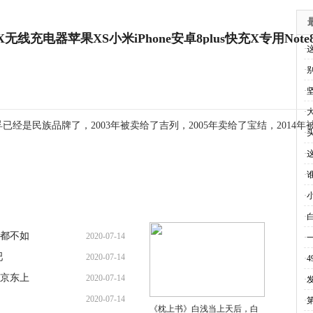
eX无线充电器苹果XS小米iPhone安卓8plus快充X专用Note8
·
·
·
·
经是民族品牌了，2003年被卖给了吉列，2005年卖给了宝结，201
·
·
·
·
·
都不如
2020-07-14
·
吧
2020-07-14
·
京东上
2020-07-14
·
2020-07-14
·
《枕上书》白浅当上天后，白