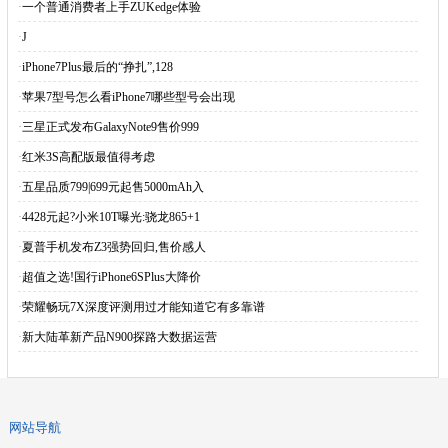
·
一个普通消费者上手ZUKedge体验
·
J
·
iPhone7Plus最后的“挣扎”,128
·
苹果7型号怎么看iPhone7哪些型号会出现
·
三星正式发布GalaxyNote9售价999
·
红米3S高配版最值得考虑
·
五星品质799|699元起售5000mAh入
·
4428元起?小米10T曝光:骁龙865+1
·
夏普手机发布Z3强势回归,售价感人
·
超值之选!国行iPhone6SPlus大降价
·
荣耀畅玩7X深度评测用过才能知道它有多靠谱
·
新大陆革新产品N900探路大数据运营
网站导航