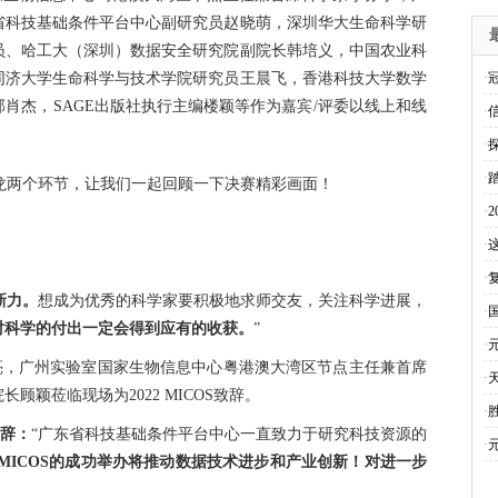
省科技基础条件平台中心副研究员赵晓萌，深圳华大生命科学研
员、哈工大（深圳）数据安全研究院副院长韩培义，中国农业科
同济大学生命科学与技术学院研究员王晨飞，香港科技大学数学
·
肖杰，SAGE出版社执行主编楼颖等作为嘉宾/评委以线上和线
·
·
·
术沙龙两个环节，让我们一起回顾一下决赛精彩画面！
·
·
·
新力。
想成为优秀的科学家要积极地求师交友，关注科学进展，
·
对科学的付出一定会得到应有的收获。
”
·
亮，广州实验室国家生物信息中心粤港澳大湾区节点主任兼首席
·
颖莅临现场为2022 MICOS致辞。
·
辞：
“广东省科技基础条件平台中心一直致力于研究科技资源的
·
22 MICOS的成功举办将推动数据技术进步和产业创新！对进一步