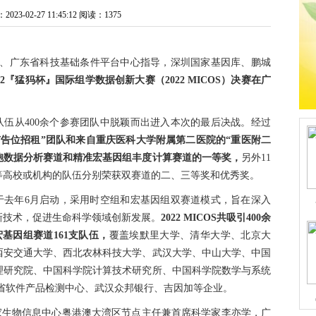
3-02-27 11:45:12
阅读：1375
、广东省科技基础条件平台中心指导，深圳国家基因库、鹏城
022『猛犸杯』国际组学数据创新大赛（2022 MICOS）决赛在广
队伍从400余个参赛团队中脱颖而出进入本次的最后决战。经过
广告位招租”团队和来自重庆医科大学附属第二医院的“重医附二
细胞数据分析赛道和精准宏基因组丰度计算赛道的一等奖，
另外11
等高校或机构的队伍分别荣获双赛道的二、三等奖和优秀奖。
赛于去年6月启动，采用时空组和宏基因组双赛道模式，旨在深入
新技术，促进生命科学领域创新发展。
2022 MICOS共吸引400余
基因组赛道161支队伍，
覆盖埃默里大学、清华大学、北京大
西安交通大学、西北农林科技大学、武汉大学、中山大学、中国
理研究院、中国科学院计算技术研究所、中国科学院数学与系统
省软件产品检测中心、武汉众邦银行、吉因加等企业。
家生物信息中心粤港澳大湾区节点主任兼首席科学家李亦学，广