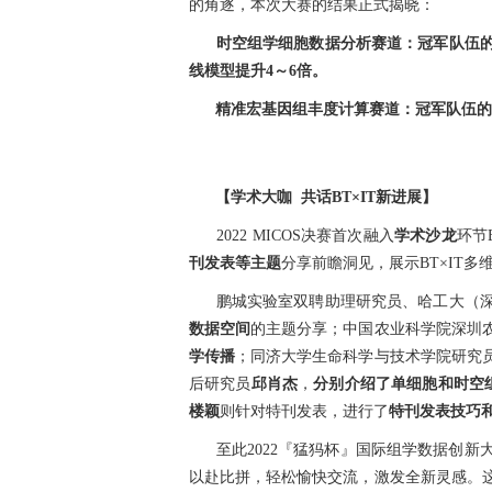
的角逐，本次大赛的结果正式揭晓：
时空组学细胞数据分析赛道：冠军队伍
线模型提升4～6倍。
精准宏基因组丰度计算赛道：冠军队伍的
【学术大咖 共话BT×IT新进展】
2022 MICOS决赛首次融入
学术沙龙
环节
刊发表等主题
分享前瞻洞见，展示BT×IT多
鹏城实验室双聘助理研究员、哈工大（深
数据空间
的主题分享；中国农业科学院深圳
学传播
；同济大学生命科学与技术学院研究
后研究员
邱肖杰
，
分别介绍了单细胞和时空
楼颖
则针对特刊发表，进行了
特刊发表技巧
至此2022『猛犸杯』国际组学数据创
以赴比拼，轻松愉快交流，激发全新灵感。