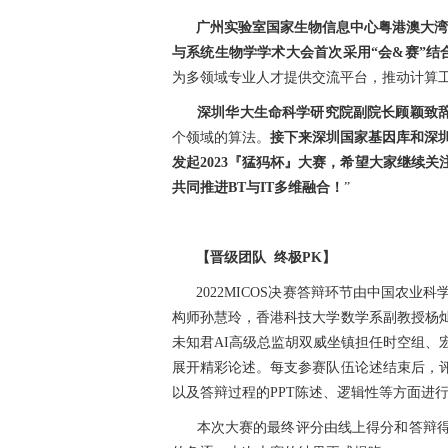
广州实验室国家生物信息中心粤港澳大湾
与系统生物学学术大会首次采用“会&赛”结合
为多领域专业人才提供交流平台，推动计算
深圳华大生命科学研究院副院长顾颖致
个领域的算法。
接下来深圳国家基因库和深
发起2023『猛犸杯』大赛，希望大家继续
共同推进BT与IT多维融合！
”
【晋级团队 终极PK】
2022MICOS决赛答辩环节由中国农
构师孙慧玲，香港科技大学数学系副教授杨
未知君AI高级总监胡双威坐镇担任时空组、
展开精彩论述。每支参赛队伍论述结束后，
以及答辩过程的PPT陈述、逻辑性等方面进
本次大赛的最终评分由线上得分和答辩