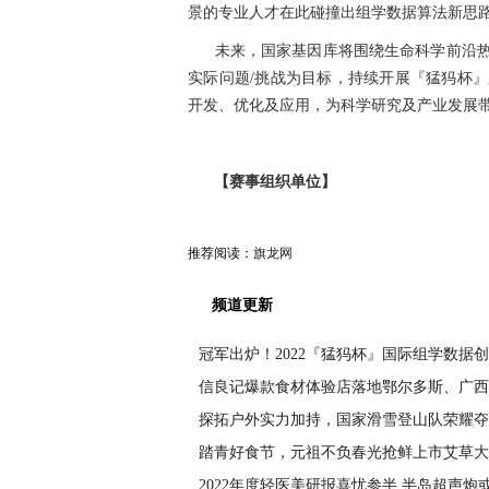
景的专业人才在此碰撞出组学数据算法新思
未来，国家基因库将围绕生命科学前沿
实际问题/挑战为目标，持续开展『猛犸杯
开发、优化及应用，为科学研究及产业发展
【赛事组织单位】
推荐阅读：
旗龙网
频道更新
冠军出炉！2022『猛犸杯』国际组学数据
信良记爆款食材体验店落地鄂尔多斯、广西
探拓户外实力加持，国家滑雪登山队荣耀夺
踏青好食节，元祖不负春光抢鲜上市艾草大
2022年度轻医美研报喜忧参半 半岛超声炮