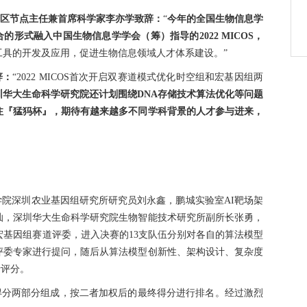
区节点主任兼首席科学家李亦学致辞：
“
今年的全国生物信息学
的形式融入中国生物信息学学会（筹）指导的2022 MICOS，
工具的开发及应用，促进生物信息领域人才体系建设。”
辞：
“2022 MICOS首次开启双赛道模式优化时空组和宏基因组两
圳华大生命科学研究院还计划围绕DNA存储技术算法优化等问题
关注『猛犸杯』，期待有越来越多不同学科背景的人才参与进来，
业科学院深圳农业基因组研究所研究员刘永鑫，鹏城实验室AI靶场架
灿，深圳华大生命科学研究院生物智能技术研究所副所长张勇，
宏基因组赛道评委，进入决赛的13支队伍分别对各自的算法模型
评委专家进行提问，随后从算法模型创新性、架构设计、复杂度
行评分。
得分两部分组成，按二者加权后的最终得分进行排名。经过激烈