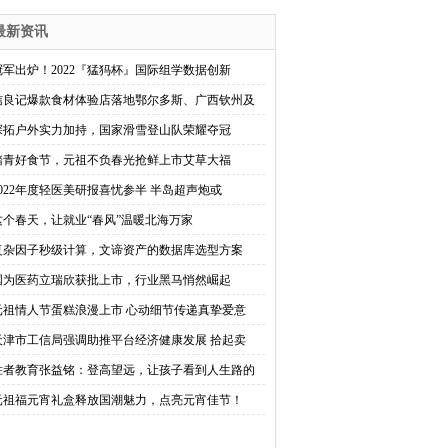
最新资讯
冠军出炉！2022『猛犸杯』国际组学数据创新
信良记爆款食材体验店落地鄂尔多斯、广西钦州及
探拓户外实力加持，国家滑雪登山队荣耀夺冠
踏青好食节，元祖不负春光抢鲜上市艾草大福
2022年度轻医美研报喜忧参半 半岛超声炮或
这个春天，让就业“春风”温暖北海万家
复杂因子秒级计算，文谛资产的数据库选型方案
国为医药立瑞欣获批上市，行业黑马悄然崛起
元祖情人节蛋糕浪漫上市 心动细节传递真挚爱意
天津市工信局强调助推平台经济健康发展 拾起卖
胜者教育张益铭：登高望远，让孩子看到人生路的
元祖福元宵礼盒释放国潮魅力，点亮元宵佳节！