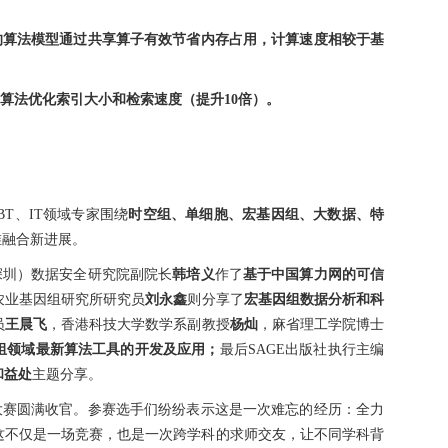
的算法模型通过共享算子有效节省内存占用，计算速度相较于基
算法优化索引大小和检索速度（提升10倍）。
BT、IT领域专家围绕
时空组、单细胞、宏基因组、大数据、特
维融合新进展。
圳）数据安全研究院副院长
韩培义
作了
基于中国算力网的可信
农业基因组研究所研究员
刘永鑫
则分享了
宏基因组数据分析和科
员
王晨飞
，香港科技大学数学系副教授
杨灿
，麻省理工学院博士
组领域最新算法工具的开发及应用；
最后SAGE出版社执行主编
和益处
主题分享。
新大赛圆满收官。参赛选手们纷纷表示这是一次难忘的经历：全力
这不仅是一场竞赛，也是一次跨学科的求师交友，让不同学科背