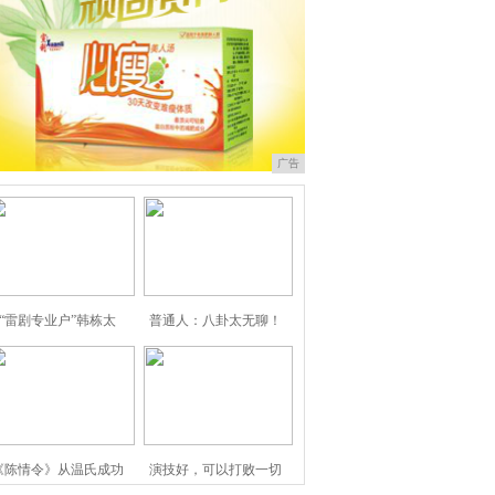
广告
“雷剧专业户”韩栋太
普通人：八卦太无聊！
《陈情令》从温氏成功
演技好，可以打败一切