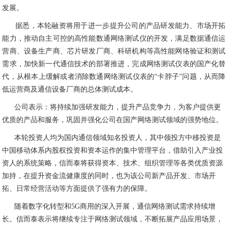
发展。
据悉，本轮融资将用于进一步提升公司的产品研发能力、市场开拓
能力，推动自主可控的高性能数通网络测试仪的开发，满足数据通信运
营商、设备生产商、芯片研发厂商、科研机构等高性能网络验证和测试
需求，加快新一代通信技术的部署推进，完成网络测试仪表的国产化替
代，从根本上缓解或者消除数通网络测试仪表的
“
卡脖子
”
问题，从而降
低运营商及通信设备厂商的总体测试成本。
公司表示：将持续加强研发能力，提升产品竞争力，为客户提供更
优质的产品和服务，巩固并强化公司在国产网络测试领域的
强势
地位。
本轮投资人均为国内通信领域知名投资人，其中领投方中移投资
是
中国移动体系内股权投资和资本运作的集中管理平台
，借助引入产业投
资人的系统策略，信而泰将获得资本、技术、组织管理等各类优质资源
加持，在提升资金流健康度的同时，也为该公司新产品开发、市场开
拓、日常经营活动等方面提供了强有力的保障。
随着数字化转型和
5G
商用的深入
开展
，
通信
网络测试需求持续增
长。
信而泰表示将继续专注于网络测试领域，
不断拓展产品应用场景，