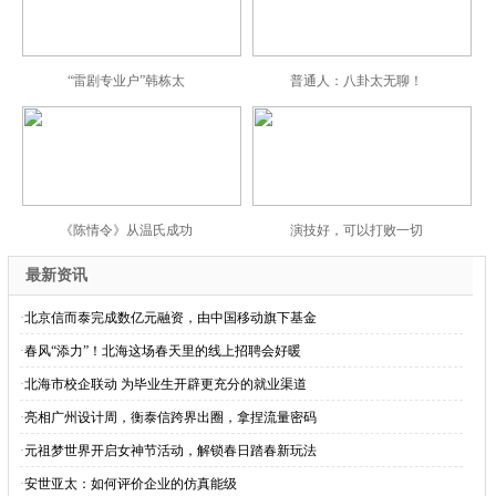
“雷剧专业户”韩栋太
普通人：八卦太无聊！
《陈情令》从温氏成功
演技好，可以打败一切
最新资讯
·
北京信而泰完成数亿元融资，由中国移动旗下基金
·
春风“添力”！北海这场春天里的线上招聘会好暖
·
北海市校企联动 为毕业生开辟更充分的就业渠道
·
亮相广州设计周，衡泰信跨界出圈，拿捏流量密码
·
元祖梦世界开启女神节活动，解锁春日踏春新玩法
·
安世亚太：如何评价企业的仿真能级