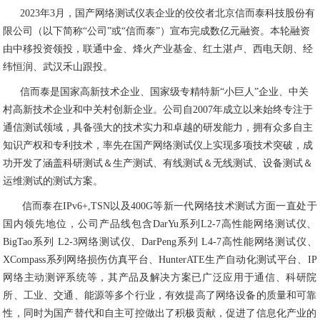
2023年3月，国产网络测试仪表企业的佼佼者北京信而泰科技股份有
限公司（以下简称“公司”或“信而泰”）宣布完成数亿元融资。本轮融资
由中移投资领投，联通中金、烽火产业基金、红土湛卢、西电天朗、经
纬恒润、武汉禾山跟投。
信而泰是国家高新技术企业、国家级专精特新
“
小巨人
”
企业、中关
村高新技术企业和中关村创新企业。公司自
2007
年成立以来始终专注于
通信测试领域，具备强大的技术实力和卓越的研发能力，拥有众多自主
知识产权和专利技术，率先在国产网络测试仪上实现多项技术突破，成
功开发了涵盖科研测试＆生产测试、有线测试＆无线测试、设备测试＆
运维测试的测试方案。
信而泰在
IPv6+,TSN
以及
400G
等新一代网络技术测试方面一直处于
国内领先地位，公司产品线包含
DarYu
系列
L2-7
高性能网络测试仪、
BigTao
系列
L2-3
网络测试仪、
DarPeng
系列
L4-7
高性能网络测试仪、
XCompass
系列网络损伤仿真平台、
HunterATE
生产自动化测试平台、
IP
网络主动测评系统等，其产品及解决方案已广泛应用于通信、科研院
所、工业、交通、能源等多个行业，有效提高了网络设备的质量和可靠
性，同时为国产替代和自主可控做出了积极贡献，促进了信息化产业的