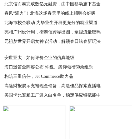
北京信而泰完成数亿元融资，由中国移动旗下基金
春风“添力”！北海这场春天里的线上招聘会好暖
2023-03-14
北海市校企联动 为毕业生开辟更充分的就业渠道
2023-03-11
亮相广州设计周，衡泰信跨界出圈，拿捏流量密码
2023-03-09
元祖梦世界开启女神节活动，解锁春日踏春新玩法
2023-03-07
2023-03-07
安世亚太：如何评价企业的仿真能级
海口迷笛全阵容公布 许巍、痛仰领衔60余组乐
2023-03-06
构筑三重信任，Jet Commerce助力品
2023-03-06
高途财报展示充裕现金储备，高途佳品探索直播电
2023-03-03
美国卡比宠粮工厂进入白名单，稳定供应链赋能中
2023-03-02
2023-03-01