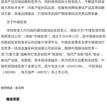
提高
产品
市场份额和竞争力。同时
将
持续加大研发投入，不断提升研发
能力和技术水平
，为客户提供高品质、优服务的网络测试产品及测试解
决方案，
加速品牌建设，
打造响亮的国产网络测试仪
优秀
品牌形象。
关于中移投资
本轮投资人均为国内通信领域知名投资人，领投方为
“
中移投资控股
有限责任公司
”
（简称
“
中移投资
”
）成立于
2016
年
12
月，是中国移动体系
内股权投资和资本运作的集中管理平台。中移投资秉承支撑中国移动打
造世界一流信息服务科技创新公司的目标，围绕中国移动创世界一
流
“
力量大厦
”
战略和打造原创技术
“
策源地
”
、现代产业链
“
链长
”
使命，
推动产业链、创新链、资本链深度融合，助力经济社会数智化转型。中
移投资陆续投资了多家公司，其中包含小米（
01810.HK
），中际旭创
（
300308
），海天瑞声（
688787
）等上市公司。
推荐阅读：
旗龙网
频道更新