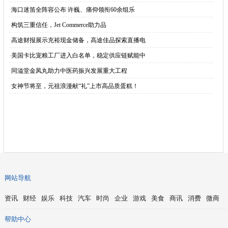
·
海口迷笛全阵容公布 许巍、痛仰领衔60余组乐
·
构筑三重信任，Jet Commerce助力品
·
高途财报展示充裕现金储备，高途佳品探索直播电
·
美国卡比宠粮工厂进入白名单，稳定供应链赋能中
·
同溢堂金凤丸助力中医药振兴发展重大工程
·
女神节将至，元祖浪漫献“礼”上市高品质蛋糕！
网站导航
资讯
财经
娱乐
科技
汽车
时尚
企业
游戏
美食
商讯
消费
微商
帮助中心