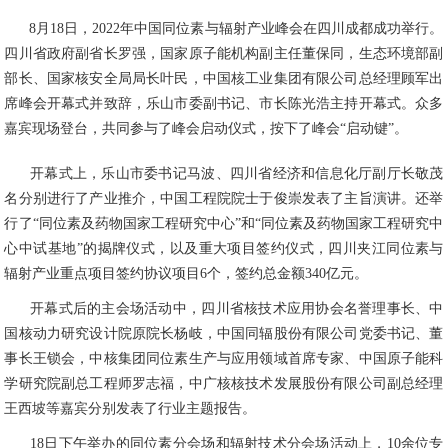
8月18日，2022年中国同位素与辐射产业峰会在四川成都成功举行。
四川省政府副省长罗强，国家原子能机构副主任董保同，生态环境部副
部长、国家核安全局局长叶民，中国核工业集团有限公司总经理顾军出
席峰会开幕式并致辞，乐山市委副书记、市长陈光浩主持开幕式。众多
嘉宾现场登台，共同参与了峰会启动仪式，按下了峰会“启动键”。
开幕式上，乐山市委书记马波、四川省经济和信息化厅副厅长敬茂
名分别进行了产业推介，中国工程院院士于俊崇发表了主旨演讲。还举
行了“同位素及药物国家工程研究中心”和“同位素及药物国家工程研究中
心中试基地”的揭牌仪式，以及重大项目签约仪式，四川夹江同位素与
辐射产业重点项目签约协议项目6个，签约总金额340亿元。
开幕式后的主会场活动中，四川省核技术应用协会名誉理事长、中
国核动力研究设计院原院长杨岐，中国同辐股份有限公司党委书记、董
事长王锁会，中核集团同位素生产与应用领域首席专家、中国原子能科
学研究院副总工程师罗志福，中广核核技术发展股份有限公司副总经理
王西坡等嘉宾分别发表了行业主题报告。
18日下午举办的同位素分会场和辐射技术分会场活动上，10余位专