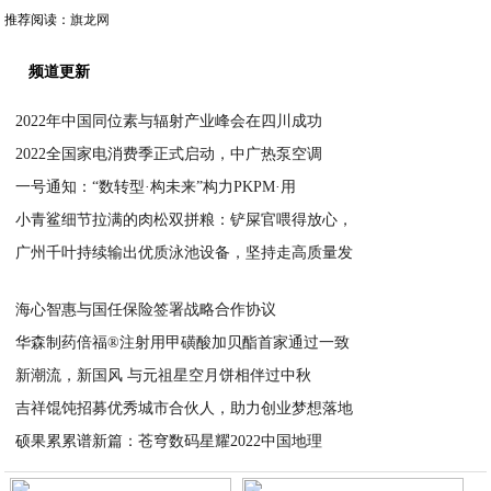
推荐阅读：
旗龙网
频道更新
2022年中国同位素与辐射产业峰会在四川成功
2022全国家电消费季正式启动，中广热泵空调
2022-08-18
一号通知：“数转型·构未来”构力PKPM·用
2022-08-18
小青鲨细节拉满的肉松双拼粮：铲屎官喂得放心，
2022-08-18
广州千叶持续输出优质泳池设备，坚持走高质量发
2022-08-16
2022-08-16
海心智惠与国任保险签署战略合作协议
华森制药倍福®注射用甲磺酸加贝酯首家通过一致
2022-08-16
新潮流，新国风 与元祖星空月饼相伴过中秋
2022-08-16
吉祥馄饨招募优秀城市合伙人，助力创业梦想落地
2022-08-15
硕果累累谱新篇：苍穹数码星耀2022中国地理
2022-08-15
2022-08-15