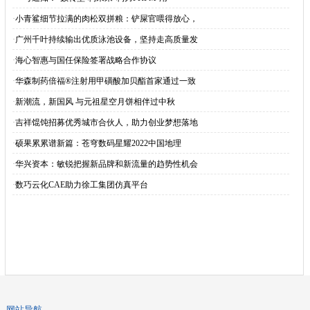
·
小青鲨细节拉满的肉松双拼粮：铲屎官喂得放心，
·
广州千叶持续输出优质泳池设备，坚持走高质量发
·
海心智惠与国任保险签署战略合作协议
·
华森制药倍福®注射用甲磺酸加贝酯首家通过一致
·
新潮流，新国风 与元祖星空月饼相伴过中秋
·
吉祥馄饨招募优秀城市合伙人，助力创业梦想落地
·
硕果累累谱新篇：苍穹数码星耀2022中国地理
·
华兴资本：敏锐把握新品牌和新流量的趋势性机会
·
数巧云化CAE助力徐工集团仿真平台
网站导航