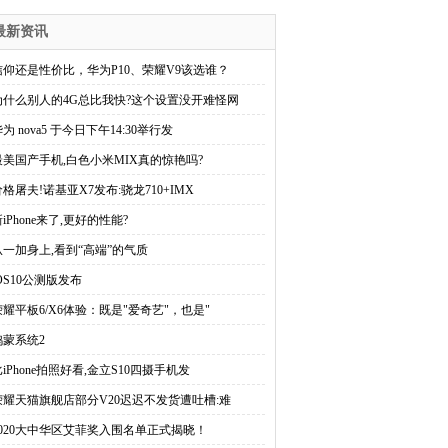
最新资讯
信仰还是性价比，华为P10、荣耀V9该选谁？
为什么别人的4G总比我快?这个设置没开难怪网
为 nova5 于今日下午14:30举行发
最美国产手机,白色小米MIX真的惊艳吗?
价格屠夫!诺基亚X7发布:骁龙710+IMX
iPhone来了,更好的性能?
从一加身上,看到“高端”的气质
iOS10公测版发布
荣耀平板6/X6体验：既是"爱奇艺"，也是"
鸿蒙系统2
比iPhone拍照好看,金立S10四摄手机发
荣耀天猫旗舰店部分V20迟迟不发货遭吐槽:难
2020大中华区艾菲奖入围名单正式揭晓！