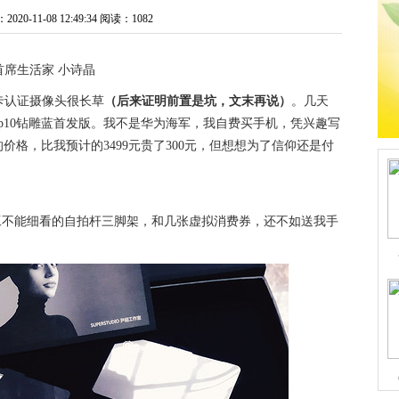
0-11-08 12:49:34
阅读：1082
首席生活家 小诗晶
莱卡认证摄像头很长草
（后来证明前置是坑，文末再说）
。几天
为p10钻雕蓝首发版。我不是华为海军，我自费买手机，凭兴趣写
价格，比我预计的3499元贵了300元，但想想为了信仰还是付
工不能细看的自拍杆三脚架，和几张虚拟消费券，还不如送我手