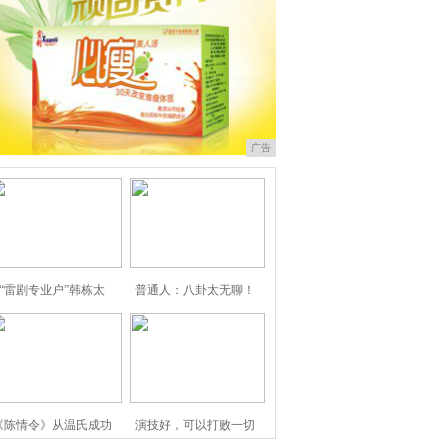
广告
“雷剧专业户”韩栋太
普通人：八卦太无聊！
《陈情令》从温氏成功
演技好，可以打败一切