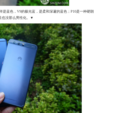
样是蓝色，V9的极光蓝，是柔和深邃的蓝色；P10是一种硬朗
且也没那么男性化。▼