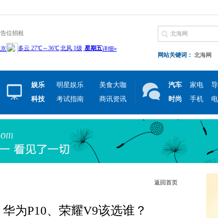
广告位招租
网站关键词：
北海网
娱乐
明星娱乐
美食大咖
汽车
家电
导
科技
考试指南
商讯资讯
时尚
手机
电
返回首页
华为P10、荣耀V9该选谁？