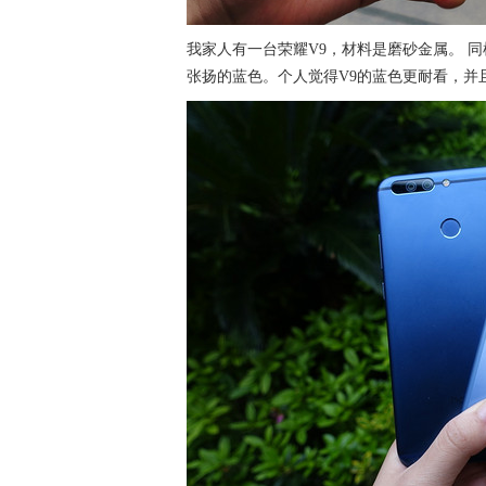
我家人有一台荣耀V9，材料是磨砂金属。 同
张扬的蓝色。个人觉得V9的蓝色更耐看，并