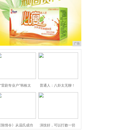
广告
“雷剧专业户”韩栋太
普通人：八卦太无聊！
《陈情令》从温氏成功
演技好，可以打败一切