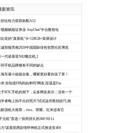
最新资讯
性价比给力双双标配A12
音视频赋能证券业 AnyChat“中台数智化
努比亚的“真香机”:8+128GB+双屏设计
天诚智能亮相2020中国国际绿色智慧社区博览
新一代诺基亚N82概念机,1
不同手机品牌都有不同的缺点
上海车展小姐姐合集，哪家更好看你说了算！
小米:你知道F码的由来吗?网友:应该是Fuc
关于HTC手机的倒下，众多网友表示：没有一个
初学者晚上拍不出好照片?试试这些夜拍技巧,画
续航强机大推荐，vivo、荣耀、红米还有它
千元机”首选！快而持久的360 N6 Li
给力!诺基亚两款情怀神机正式推送安卓8