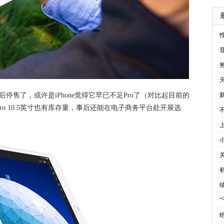
·
·
·
·
养升级后停售了，或许是iPhone觉得它早已不足Pro了（对比起目前的
·
d Pro 10.5英寸也有库存量，事后还能在电子商务平台处开展选
·
·
·
·
·
·
·
“
·