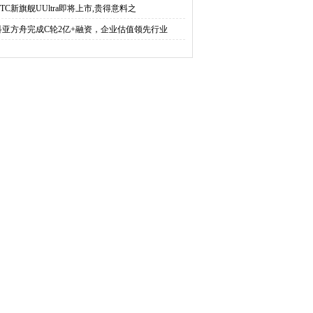
HTC新旗舰UUltra即将上市,贵得意料之
科亚方舟完成C轮2亿+融资，企业估值领先行业