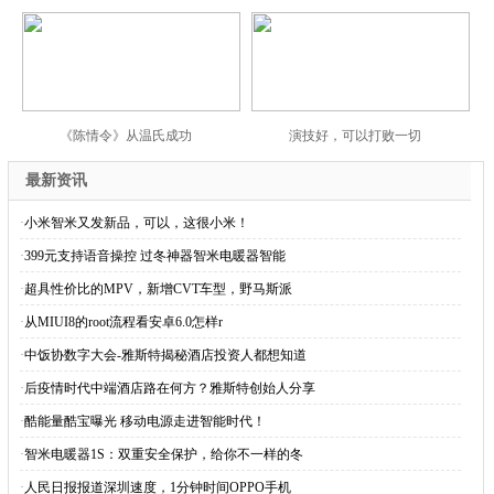
《陈情令》从温氏成功
演技好，可以打败一切
最新资讯
·
小米智米又发新品，可以，这很小米！
·
399元支持语音操控 过冬神器智米电暖器智能
·
超具性价比的MPV，新增CVT车型，野马斯派
·
从MIUI8的root流程看安卓6.0怎样r
·
中饭协数字大会-雅斯特揭秘酒店投资人都想知道
·
后疫情时代中端酒店路在何方？雅斯特创始人分享
·
酷能量酷宝曝光 移动电源走进智能时代！
·
智米电暖器1S：双重安全保护，给你不一样的冬
·
人民日报报道深圳速度，1分钟时间OPPO手机