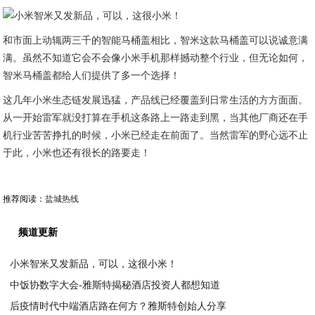
和市面上动辄两三千的智能马桶盖相比，智米这款马桶盖可以说诚意满
满。虽然不知道它会不会像小米手机那样撼动整个行业，但无论如何，
智米马桶盖都给人们提供了多一个选择！
这几年小米生态链发展迅猛，产品线已经覆盖到日常生活的方方面面。
从一开始雷军就没打算在手机这条路上一路走到黑，当其他厂商还在手
机行业苦苦挣扎的时候，小米已经走在前面了。当然雷军的野心远不止
于此，小米也还有很长的路要走！
推荐阅读：
盐城热线
频道更新
小米智米又发新品，可以，这很小米！
中饭协数字大会-雅斯特揭秘酒店投资人都想知道
2020-07-19
后疫情时代中端酒店路在何方？雅斯特创始人分享
2020-07-18