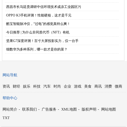
·
西昌市长马廷贵调研中信环境技术成凉工业园区污
·
OPPO K3手机评测！性能硬核，这才是千元
·
酷宝智能脉冲仪，“过电”的感觉真特么爽！
·
今日推荐 | 为什么非同质代币（NFT）有机
·
坚果G7深度评测！百寸大屏投影实力，仅一台手
·
细数华为多种系列，哪一款才是你的菜？
网站导航
资讯
财经
娱乐
科技
汽车
时尚
企业
游戏
美食
商讯
消费
微商
帮助中心
网站简介
-
联系我们
-
广告服务
-
XML地图
-
版权声明
-
网站地图
TXT