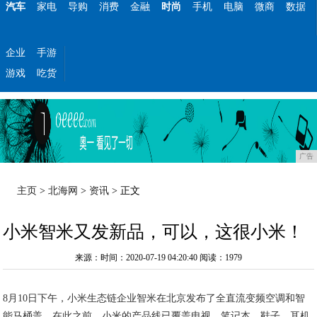
汽车
家电
导购
消费
金融
时尚
手机
电脑
微商
数据
企业
手游
游戏
吃货
广告
主页
>
北海网
>
资讯
> 正文
小米智米又发新品，可以，这很小米！
来源：时间：2020-07-19 04:20:40
阅读：1979
8月10日下午，小米生态链企业智米在北京发布了全直流变频空调和智
能马桶盖。在此之前，小米的产品线已覆盖电视、笔记本、鞋子、耳机