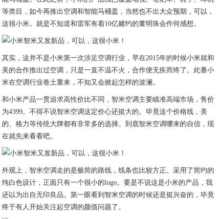
等类目，如今再推出空调和智能马桶盖，当然也不出大众预期，可以，
这很小米。就是不知道和雷军有着10亿赌约的董明珠会作何感想。
其实，这并不是小米第一次涉足空调行业，早在2015年的时候小米就和
美的合作推出过空调，只是一直不温不火，合作便无疾而终了。此番小
米在空调行业卷土重来，不知又会掀起怎样的波澜。
和小米产品一贯追求高性价比不同，智米空调主要瞄准高端市场，售价
为4399。不得不说智米空调这定价心还挺大的。毕竟这个价格线，美
的、格力等传统大牌都有非常多的选择。到底智米空调哪来的自信，现
在就先来看看吧。
外观上，智米空调走的是极简的路线，线条也比较方正。采用了简约的
纯白色设计，正面只有一个很小的logo。要是不说这是小米的产品，我
还以为出自无印良品。第一眼看到智米空调的时候还是挺兴奋的，毕竟
终于有人开始关注起空调的颜值问题了。