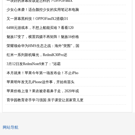
·
一块好的屏幕应该是怎样的？OPPOFindX
·
少女心来袭！适合颜控少女的实用笔记本电脑
·
又一屏幕黑科技！OPPOFindX2搭载O1
·
6498元游戏本，不想上船能买啥？看看120
·
魅族17变了，横置四摄不再矩阵！魅族16价格
·
荣耀领命华为HMS生态之战：海外“突围”，国
·
红米一系列新机曝光，RedmiK30Pro还
·
3月12日发RedmiNote9来了：“浴霸
·
本月就来！苹果今年第一场发布会！不止iPho
·
苹果明年发无孔iPhone这件事，开始有苗头
·
苹果价格上涨？果农被牵着鼻子走，2020年或
·
育学园教育牵手学习强国 亲子课堂让居家育儿更
网站导航