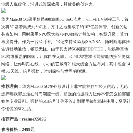
业级人像虚化，渐进式景深效果，释放美的创造力。
华为Mate30 5G采用麒麟990旗舰5G SoC芯片，7nm+EUV制程工艺，首
次将5G基带集成到SoC上，方寸之地集成了约103亿晶体管。创新的达
芬奇架构，同时采用NPU双大核+NPU微核计算架构，智慧升级，算力
再度提升。作为一台5G手机，它还支持5G双模SA/NSA，随时随地体验
告诉移动通信，畅联无忧。由于其支持5G频段FDD/TDD，能畅游其他
5G网络覆盖的国家，让你自在无阻。5G/4G智慧双卡能智能切换至更优
网络，让你时刻在线。小小的它藏有21根天线全方位布局，其中包含14
根5G天线，信号强劲，时刻保持与世界的联通。
推荐理由：
华为Mate30 5G在外形设计上非常能抓住年轻人的心，无论
选择哪款都是走在时尚潮流一线。超强的拍摄能力让你不管怎么拍都能
媲美专业级别。强劲的5G信号让你不管走到哪里都能畅快使用，享受让
你愉悦的5G生活。
推荐产品：realmeX505G
参考价格：2499元