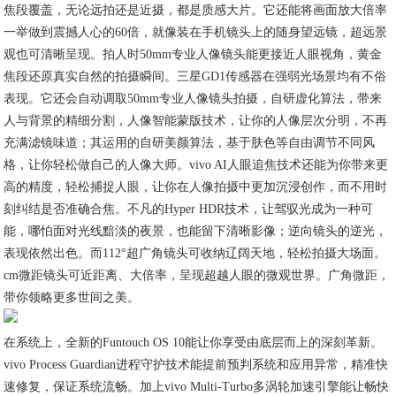
焦段覆盖，无论远拍还是近摄，都是质感大片。它还能将画面放大倍率
一举做到震撼人心的60倍，就像装在手机镜头上的随身望远镜，超远景
观也可清晰呈现。拍人时50mm专业人像镜头能更接近人眼视角，黄金
焦段还原真实自然的拍摄瞬间。三星GD1传感器在强弱光场景均有不俗
表现。它还会自动调取50mm专业人像镜头拍摄，自研虚化算法，带来
人与背景的精细分割，人像智能蒙版技术，让你的人像层次分明，不再
充满滤镜味道；其运用的自研美颜算法，基于肤色等自由调节不同风
格，让你轻松做自己的人像大师。vivo AI人眼追焦技术还能为你带来更
高的精度，轻松捕捉人眼，让你在人像拍摄中更加沉浸创作，而不用时
刻纠结是否准确合焦。不凡的Hyper HDR技术，让驾驭光成为一种可
能，哪怕面对光线黯淡的夜景，也能留下清晰影像；逆向镜头的逆光，
表现依然出色。而112°超广角镜头可收纳辽阔天地，轻松拍摄大场面。
cm微距镜头可近距离、大倍率，呈现超越人眼的微观世界。广角微距，
带你领略更多世间之美。
在系统上，全新的Funtouch OS 10能让你享受由底层而上的深刻革新。
vivo Process Guardian进程守护技术能提前预判系统和应用异常，精准快
速修复，保证系统流畅。加上vivo Multi-Turbo多涡轮加速引擎能让畅快