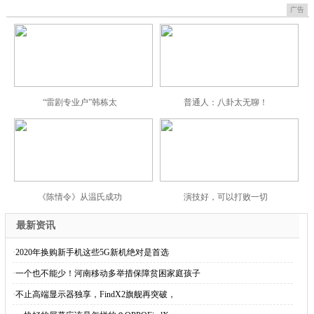
广告
“雷剧专业户”韩栋太
普通人：八卦太无聊！
《陈情令》从温氏成功
演技好，可以打败一切
最新资讯
·
2020年换购新手机这些5G新机绝对是首选
·
一个也不能少！河南移动多举措保障贫困家庭孩子
·
不止高端显示器独享，FindX2旗舰再突破，