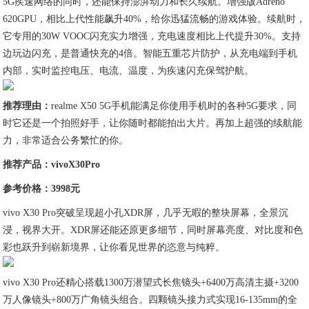
5G疾速网络的同时，还能保持澎湃动力和长久续航。增强版Adreno
620GPU，相比上代性能飙升40%，给你迅猛流畅的游戏体验。续航时，
它专用的30W VOOC闪充实力增强，充电速度相比上代提升30%。支持
边玩边闪充，是普通快充的4倍。智能五重芯片防护，从充电端到手机
内部，实时监控电压、电流、温度，为疾速闪充保驾护航。
推荐理由：
realme X50 5G手机能满足你使用手机时的各种5G要求，同
时它还是一个拍照好手，让你随时都能拍出大片。再加上超强的续航能
力，非常适合公务繁忙的你。
推荐产品：vivoX30Pro
参考价格：3998元
vivo X30 Pro突破呈现超小孔XDR屏，几乎无暇的整块屏幕，全景沉
浸，视界大开。XDR屏还能还原更多细节，同时屏幕亮度、对比度和色
彩也跃升到崭新境界，让你看见世界的恣意与纯粹。
vivo X30 Pro还精心搭载1300万潜望式长焦镜头+6400万高清主摄+3200
万人像镜头+800万广角镜头组合。四颗镜头接力式实现16-135mm的全