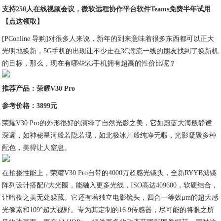
支持250人在线视频会议，微软远程协作平台软件Teams免费半年试用
【点这领取】
[PConline 导购]对很多人来说，新年的到来意味着很多东西都可以正大
光明地换新，5G手机的出现让不少走在3C潮流一线的朋友找到了换新机
的目标，那么，现在有哪些5G手机拥有超高的性价比呢？
推荐产品：荣耀V30 Pro
参考价格：3899元
荣耀V30 Pro的外形很好的演绎了自然光影之美，它如蔚蓝大海般静谧
深邃，如神秘星河般若隐若现，如北极冰川般纯净无暇，光影凝聚多种
配色，美得让人窒息。
在拍摄性能上，荣耀V30 Pro自带的4000万超感光镜头，全新RYYB滤镜
阵列设计搭配f/大光圈，能融入更多光线，ISO高达409600，软硬结合，
让暗夜之美无处躲藏。它还有着独立电影镜头，四合一等效μm的超大感
光像素和109°超大视野。专为其定制的16:9传感器，尽可能的将眼之所