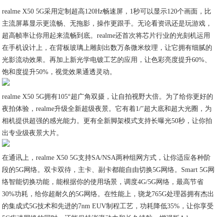
realme X50 5G采用定制超高120Hz畅速屏，1秒可以显示120个画面，比
主流屏幕显示更流畅、无拖影，操作更跟手。无论看资讯还是玩游戏，
超高帧率让你用起来流畅到底。realme还首次将芯片行业的光刻机运用
在手机设计上，在背板玻璃上雕刻出数万条微米纹理，让它拥有细腻的
光影流动效果。再加上新光学电镀工艺的应用，让色彩亮度提升60%、
饱和度提升50%，视觉效果通透灵动。
realme X50 5G拥有105°超广角双摄，让自拍视野大倍。为了给你更好的
夜拍体验，realme升级全新超级夜景。它有着1/″超大底和超大光圈，为
相机提供超强的感光能力。更有全新脚架模式支持长曝光50秒，让你拍
出专业级夜景大片。
在通讯上，realme X50 5G支持SA/NSA两种组网方式，让你适应各种阶
段的5G网络。双卡双待，主卡、副卡都能自由切换5G网络。Smart 5G网
络智能切换功能，能根据你的使用场景，调度4G/5G网络，最高节省
30%功耗，给你超耐久的5G网络。在性能上，骁龙765G处理器拥有杰出
的集成式5G技术和先进的7nm EUV制程工艺，功耗降低35%，让你享受