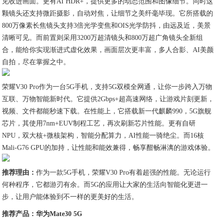
见收进画面。更有AI HDR+，提供更多的动态范围和图像细节。同时这
颗镜头还支持微距摄影，自动对焦，让细节之美纤毫毕现。它所搭载的
800万像素长焦镜头支持3倍光学变焦和OIS光学防抖，由远及近，美景
清晰可见。而前置则采用3200万超清镜头和800万超广角镜头全新组
合，能给你实现渐进式虚化效果，画面层次更丰富，多人合影、AI美颜
自拍，尽在掌握之中。
荣耀V30 Pro作为一台5G手机，支持5G双模全网通，让你一步跨入万物
互联、万物智能新时代。它提供2Gbps+超高速网络，让游戏片刻更新，
视频、文件都能秒速下载。在性能上，它搭载新一代麒麟990，5G旗舰
芯片，其使用7nm+EUV制程工艺，再次刷新芯片性能。更有自研
NPU，双大核+微核架构，智能分配算力，AI性能一骑绝尘。而16核
Mali-G76 GPU的加持，让性能和能效兼得，畅享酣畅淋漓的游戏体验。
推荐理由：
作为一款5G手机，荣耀V30 Pro有着超强的性能。无论运行
何种程序，它都游刃有余。而5G的应用让大家的生活向智能化更进一
步，让用户能体验到不一样的更美好的生活。
推荐产品：
华为Mate30 5G