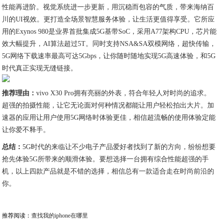
性能再进阶。视觉系统进一步更新，用沉稳而包容的气质，带来海纳百
川的UI视效。更打造全场景智慧服务体验，让生活更值得享受。它所应
用的Exynos 980是业界首批集成5G基带SoC，采用A77架构CPU，芯片能
效大幅提升，AI算法超过5T。同时支持NSA&SA双模网络，超快传输，
5G网络下载速率最高可达5Gbps，让你随时随地实现5G高速体验，和5G
时代真正实现无缝链接。
推荐理由：
vivo X30 Pro拥有亮丽的外表，符合年轻人对时尚的追求。
超强的拍摄性能，让它无论面对何种情况都能让用户轻松拍出大片。加
速器的应用让用户使用5G网络时体验更佳，相信超流畅的使用体验定能
让你爱不释手。
总结：
5G时代的来临让不少电子产品爱好者找到了新的方向，纷纷想要
抢先体验5G所带来的顺滑体验。要想选择一台拥有综合性能超强的手
机，以上四款产品就是不错的选择，相信总有一款适合走在时尚前沿的
你。
推荐阅读：
查找我的iphone在哪里