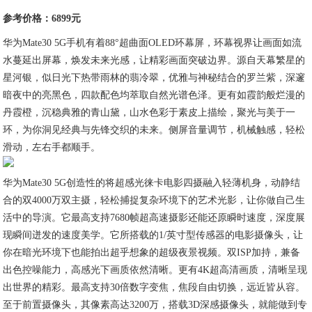
参考价格：6899元
华为Mate30 5G手机有着88°超曲面OLED环幕屏，环幕视界让画面如流
水蔓延出屏幕，焕发未来光感，让精彩画面突破边界。源自天幕繁星的
星河银，似日光下热带雨林的翡冷翠，优雅与神秘结合的罗兰紫，深邃
暗夜中的亮黑色，四款配色均萃取自然光谱色泽。更有如霞韵般烂漫的
丹霞橙，沉稳典雅的青山黛，山水色彩于素皮上描绘，聚光与美于一
环，为你洞见经典与先锋交织的未来。侧屏音量调节，机械触感，轻松
滑动，左右手都顺手。
华为Mate30 5G创造性的将超感光徕卡电影四摄融入轻薄机身，动静结
合的双4000万双主摄，轻松捕捉复杂环境下的艺术光影，让你做自己生
活中的导演。它最高支持7680帧超高速摄影还能还原瞬时速度，深度展
现瞬间迸发的速度美学。它所搭载的1/英寸型传感器的电影摄像头，让
你在暗光环境下也能拍出超乎想象的超级夜景视频。双ISP加持，兼备
出色控噪能力，高感光下画质依然清晰。更有4K超高清画质，清晰呈现
出世界的精彩。最高支持30倍数字变焦，焦段自由切换，远近皆从容。
至于前置摄像头，其像素高达3200万，搭载3D深感摄像头，就能做到专