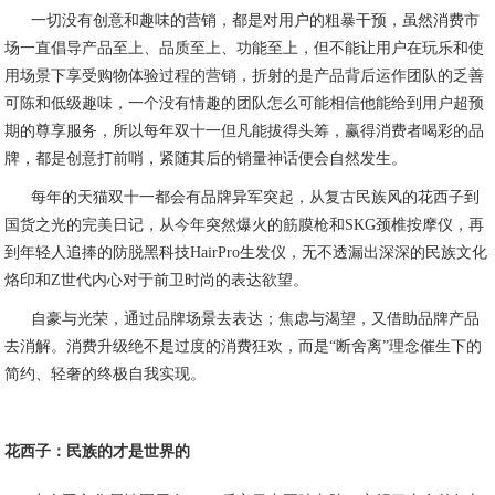
一切没有创意和趣味的营销，都是对用户的粗暴干预，虽然消费市
场一直倡导产品至上、品质至上、功能至上，但不能让用户在玩乐和使
用场景下享受购物体验过程的营销，折射的是产品背后运作团队的乏善
可陈和低级趣味，一个没有情趣的团队怎么可能相信他能给到用户超预
期的尊享服务，所以每年双十一但凡能拔得头筹，赢得消费者喝彩的品
牌，都是创意打前哨，紧随其后的销量神话便会自然发生。
每年的天猫双十一都会有品牌异军突起，从复古民族风的花西子到
国货之光的完美日记，从今年突然爆火的筋膜枪和SKG颈椎按摩仪，再
到年轻人追捧的防脱黑科技HairPro生发仪，无不透漏出深深的民族文化
烙印和Z世代内心对于前卫时尚的表达欲望。
自豪与光荣，通过品牌场景去表达；焦虑与渴望，又借助品牌产品
去消解。消费升级绝不是过度的消费狂欢，而是“断舍离”理念催生下的
简约、轻奢的终极自我实现。
花西子：民族的才是世界的