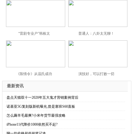
“雷剧专业户”韩栋太
普通人：八卦太无聊！
《陈情令》从温氏成功
演技好，可以打败一切
最新资讯
·
盘点天猫双十一2020年五大鬼才营销案例背后
·
诺基亚5G复刻版新机曝光,曾是塞班S60直板
·
怎么薅羊毛最爽?小米年货节最强攻略
·
iPhone11代降价1000依然买不起?
·
聊一款价格超低的笔记本