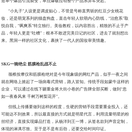
造单个爆品引流裂变，单点爆破拉动整个产品系异军突起。
“小丸子”人设更是调皮贴心，不管是号称直男斩的红豆少女桃花
妆，还是萌宠系列的猫盘狗盘，直击年轻人软萌内心防线，“治愈系”取
悦自我，“飒爽系”特立独行。美妆教程，以内容胜出，精致的不止于产
品，年轻人更是“吐槽”：根本不敢进完美日记的社区，进去了就别想出
来。黑洞一样的社区文化，裹挟了一代人的国妆审美情趣。
SKG一骑绝尘 筋膜枪乱战不止
颈椎按摩仪和筋膜枪绝对是今年现象级的网红产品，似乎一夜之间
就在网络上掀起了一场病毒式营销，路人皆知。传统手段如蒙牛这样的
企业，可以通过在线下砸重金将大街小巷的广告牌全部买断，做到“忽
如一夜春风来 千树万树梨花开”。
但线上传播要做到这样的程度，生硬的营销手段需要重金投入，还
可能达不到效果，所以最直接的方式就是明星代言，利用流量明星的粉
丝经济，直接实现爆品打造，从杨洋到王一博，从签名款到声音定制，
体现的淋漓尽致。至于是不是有后劲，还要交给时间印证。