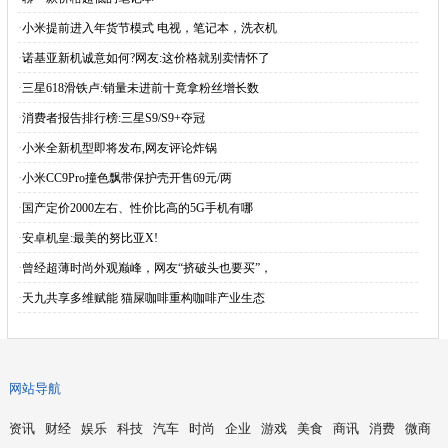
·
小米提前进入年货节模式 电视，笔记本，洗衣机
·
诺基亚新机诚意如何?网友:这价格就别卖情怀了
·
三星618滑铁卢:销量未进前十竟拿粉丝增长数
·
消费者报告排行榜:三星S9/S9+夺冠
·
小米全新机型即将发布,网友评论炸锅
·
小米CC9Pro撞色飘带保护壳开售69元/两
·
国产定价2000左右、性价比高的5G手机有哪
·
安卓机皇:最美的努比亚X!
·
曾经超薄时尚外观巅峰，网友“挤破头也要买”，
·
天九共享多维赋能 猫屎咖啡重构咖啡产业生态
网站导航
资讯
财经
娱乐
科技
汽车
时尚
企业
游戏
美食
商讯
消费
微商