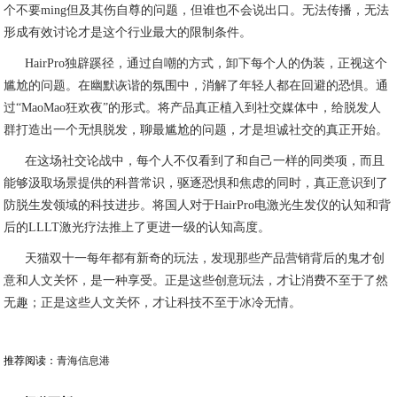
个不要ming但及其伤自尊的问题，但谁也不会说出口。无法传播，无法
形成有效讨论才是这个行业最大的限制条件。
HairPro独辟蹊径，通过自嘲的方式，卸下每个人的伪装，正视这个
尴尬的问题。在幽默诙谐的氛围中，消解了年轻人都在回避的恐惧。通
过“MaoMao狂欢夜”的形式。将产品真正植入到社交媒体中，给脱发人
群打造出一个无惧脱发，聊最尴尬的问题，才是坦诚社交的真正开始。
在这场社交论战中，每个人不仅看到了和自己一样的同类项，而且
能够汲取场景提供的科普常识，驱逐恐惧和焦虑的同时，真正意识到了
防脱生发领域的科技进步。将国人对于HairPro电激光生发仪的认知和背
后的LLLT激光疗法推上了更进一级的认知高度。
天猫双十一每年都有新奇的玩法，发现那些产品营销背后的鬼才创
意和人文关怀，是一种享受。正是这些创意玩法，才让消费不至于了然
无趣；正是这些人文关怀，才让科技不至于冰冷无情。
推荐阅读：
青海信息港