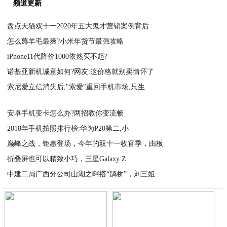
频道更新
盘点天猫双十一2020年五大鬼才营销案例背后
怎么薅羊毛最爽?小米年货节最强攻略
2020-11-09
iPhone11代降价1000依然买不起?
2020-11-09
诺基亚新机诚意如何?网友:这价格就别卖情怀了
2020-11-09
索尼爱立信消失后,"索爱"重回手机市场,只生
2020-11-09
2020-11-09
安卓手机变卡怎么办?两招教你变流畅
2018年手机拍照排行榜:华为P20第二,小
2020-11-09
巅峰之战，钜惠登场，今年的双十一收官季，由板
2020-11-09
折叠屏也可以精致小巧，三星Galaxy Z
2020-11-09
中建二局广西分公司山湖之畔搭“鹊桥”，刘三姐
2020-11-09
2020-11-09