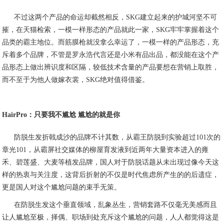
不过这两个产品的命运却截然相反，SKG建立起来的护城河坚不可
摧，在天猫检索，一模一样形态的产品就此一家，SKG牢牢掌握着这个
品类的霸主地位。而筋膜枪就没拿么幸运了，一模一样的产品形态，充
斥着多个品牌，不管是罗永浩代言还是小米有品出品，都没能在这个产
品形态上做出辨识度和区隔，较低技术含量的产品要想在营销上取胜，
而不至于为他人做嫁衣裳，SKG绝对值得借鉴。
HairPro：只要我不尴尬 尴尬的就是你
防脱生发折戟成沙的品牌不计其数，从霸王防脱到实验超过101次的
章光101，从霸屏社交媒体的柳屋育发液到近两年大量资本进入的雍
禾、碧莲盛、大麦等植发品牌，国人对于防脱话题从未出现过像今天这
样的热衷与关注度，这背后折射的不仅是时代焦虑所产生的的后遗症，
更是国人对这个尴尬问题的束手无策。
在防脱生发这个垂直领域，乱象丛生，营销套路不仅毫无美感而且
让人尴尬至极，择偶、职场到处充斥这个尴尬的问题，人人都觉得这是