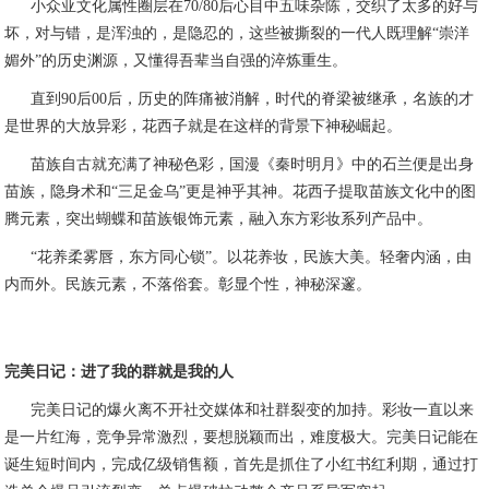
小众亚文化属性圈层在70/80后心目中五味杂陈，交织了太多的好与
坏，对与错，是浑浊的，是隐忍的，这些被撕裂的一代人既理解“崇洋
媚外”的历史渊源，又懂得吾辈当自强的淬炼重生。
直到90后00后，历史的阵痛被消解，时代的脊梁被继承，名族的才
是世界的大放异彩，花西子就是在这样的背景下神秘崛起。
苗族自古就充满了神秘色彩，国漫《秦时明月》中的石兰便是出身
苗族，隐身术和“三足金乌”更是神乎其神。花西子提取苗族文化中的图
腾元素，突出蝴蝶和苗族银饰元素，融入东方彩妆系列产品中。
“花养柔雾唇，东方同心锁”。以花养妆，民族大美。轻奢内涵，由
内而外。民族元素，不落俗套。彰显个性，神秘深邃。
完美日记：进了我的群就是我的人
完美日记的爆火离不开社交媒体和社群裂变的加持。彩妆一直以来
是一片红海，竞争异常激烈，要想脱颖而出，难度极大。完美日记能在
诞生短时间内，完成亿级销售额，首先是抓住了小红书红利期，通过打