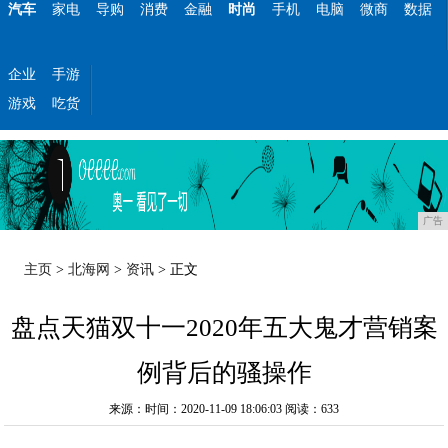
汽车
家电
导购
消费
金融
时尚
手机
电脑
微商
数据
企业
手游
游戏
吃货
广告
主页
>
北海网
>
资讯
> 正文
盘点天猫双十一2020年五大鬼才营销案
例背后的骚操作
来源：时间：2020-11-09 18:06:03
阅读：633